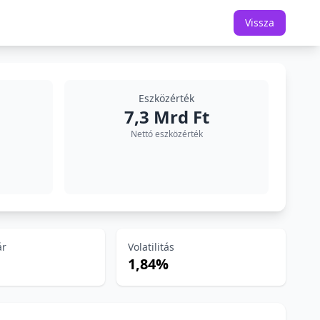
Vissza
Eszközérték
7,3 Mrd Ft
Nettó eszközérték
ár
Volatilitás
1,84%