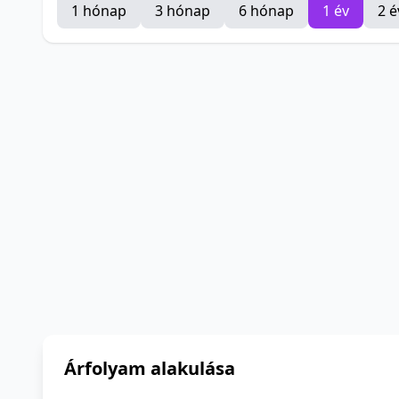
1 hónap
3 hónap
6 hónap
1 év
2 é
Árfolyam alakulása