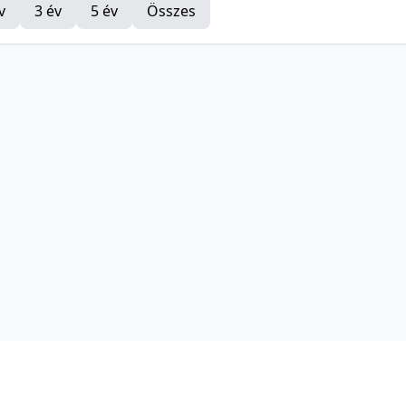
v
3 év
5 év
Összes