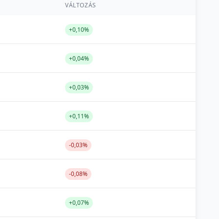
VÁLTOZÁS
+0,10%
+0,04%
+0,03%
+0,11%
-0,03%
-0,08%
+0,07%