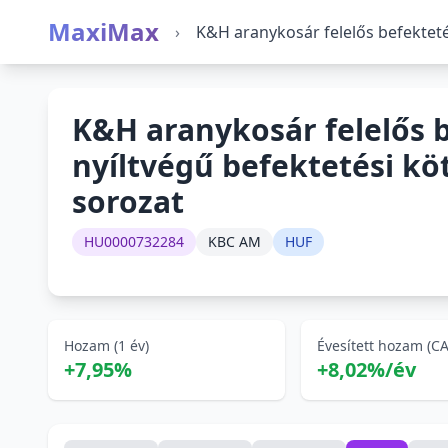
MaxiMax
›
K&H aranykosár felelős befekteté
K&H aranykosár felelős 
nyíltvégű befektetési kö
sorozat
HU0000732284
KBC AM
HUF
Hozam (1 év)
Évesített hozam (C
+7,95%
+8,02%/év