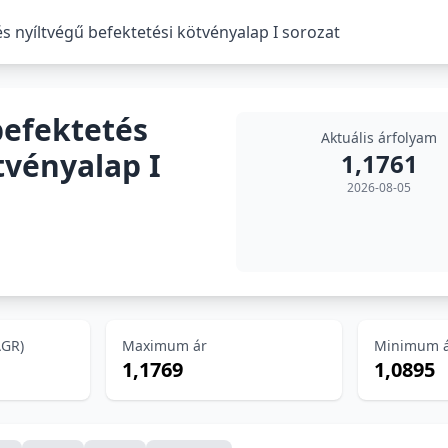
s nyíltvégű befektetési kötvényalap I sorozat
befektetés
Aktuális árfolyam
tvényalap I
1,1761
2026-08-05
AGR)
Maximum ár
Minimum 
1,1769
1,0895