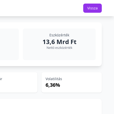
Vissza
Eszközérték
13,6 Mrd Ft
Nettó eszközérték
ár
Volatilitás
6,36%