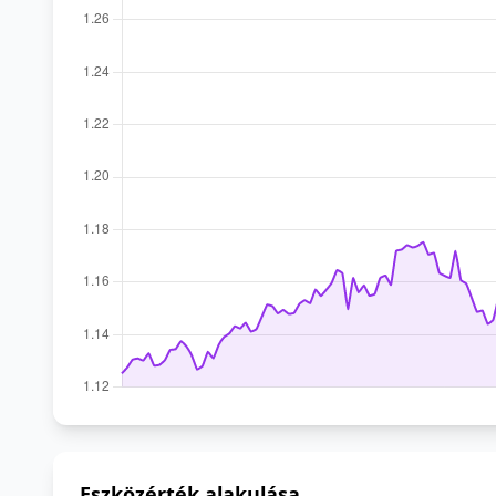
Eszközérték alakulása