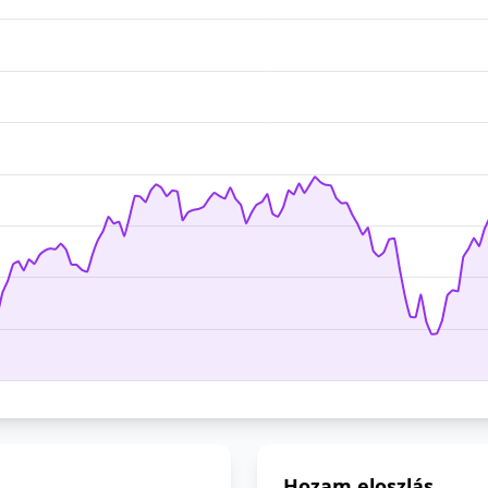
Hozam eloszlás