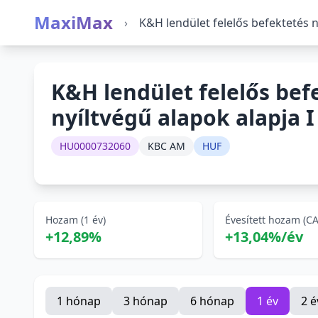
MaxiMax
›
K&H lendület felelős befektetés n
K&H lendület felelős bef
nyíltvégű alapok alapja I
HU0000732060
KBC AM
HUF
Hozam (1 év)
Évesített hozam (C
+12,89%
+13,04%/év
1 hónap
3 hónap
6 hónap
1 év
2 é