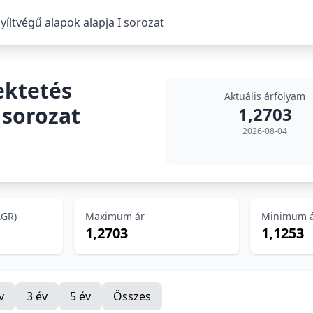
yíltvégű alapok alapja I sorozat
ektetés
Aktuális árfolyam
 sorozat
1,2703
2026-08-04
AGR)
Maximum ár
Minimum 
1,2703
1,1253
v
3 év
5 év
Összes