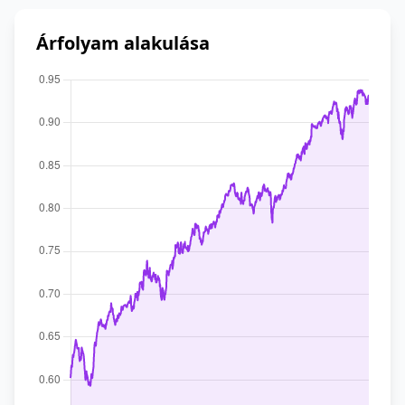
Árfolyam alakulása