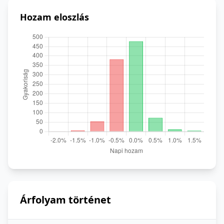
Hozam eloszlás
Árfolyam történet