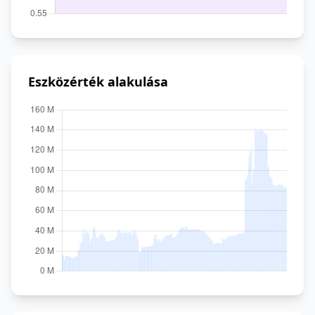
Eszközérték alakulása