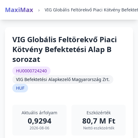
MaxiMax
›
VIG Globális Feltörekvő Piaci
Kötvény Befektetési Alap B
sorozat
HU0000724240
VIG Befektetési Alapkezelő Magyarország Zrt.
HUF
Aktuális árfolyam
Eszközérték
0,9294
80,7 M Ft
2026-08-06
Nettó eszközérték