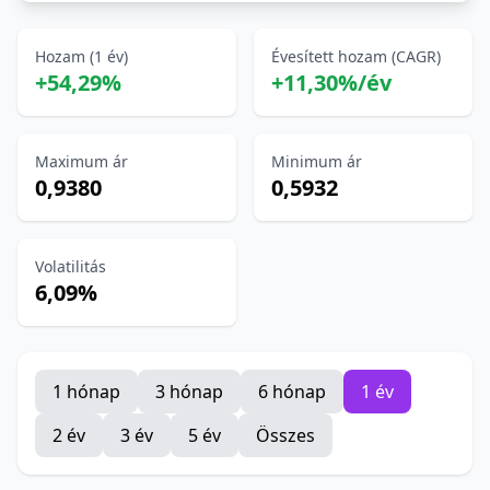
Hozam (1 év)
Évesített hozam (CAGR)
+54,29%
+11,30%/év
Maximum ár
Minimum ár
0,9380
0,5932
Volatilitás
6,09%
1 hónap
3 hónap
6 hónap
1 év
2 év
3 év
5 év
Összes