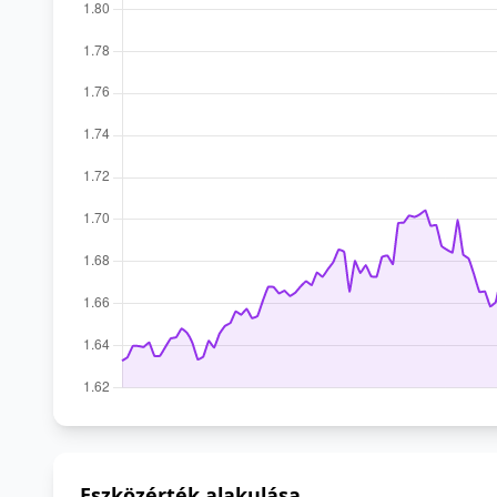
Eszközérték alakulása