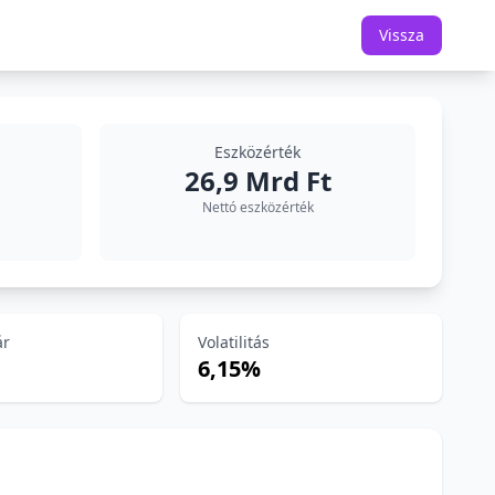
Vissza
Eszközérték
26,9 Mrd Ft
Nettó eszközérték
ár
Volatilitás
6,15%