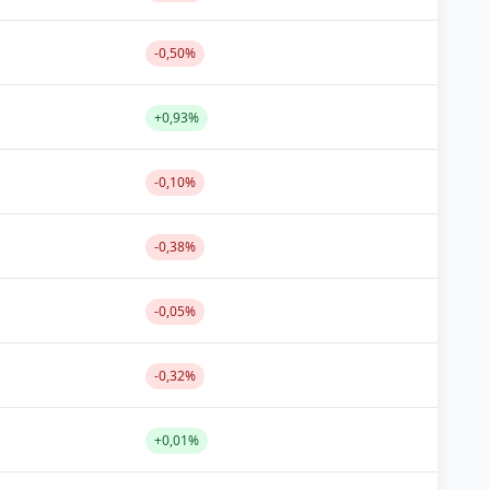
-0,50%
+0,93%
-0,10%
-0,38%
-0,05%
-0,32%
+0,01%