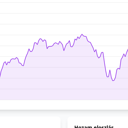
Hozam eloszlás