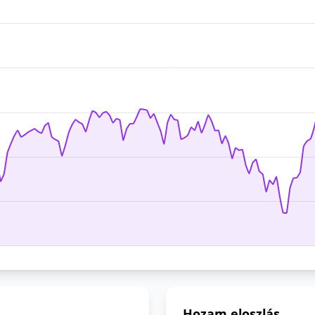
Hozam eloszlás