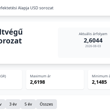
fektetési Alapja USD sorozat
ltvégű
Aktuális árfolyam
orozat
2,6044
2026-08-03
AGR)
Maximum ár
Minimum 
2,6198
2,1485
v
3 év
5 év
Összes