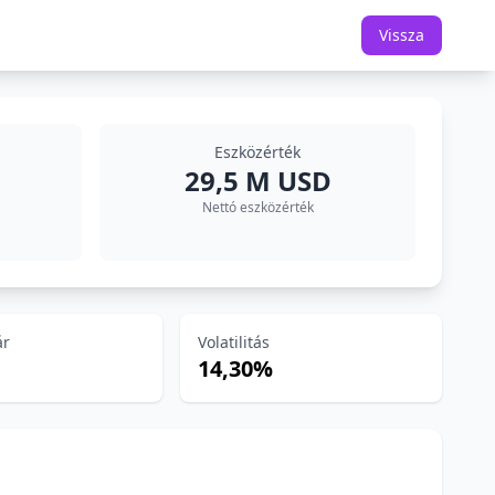
Vissza
Eszközérték
29,5 M USD
Nettó eszközérték
ár
Volatilitás
14,30%