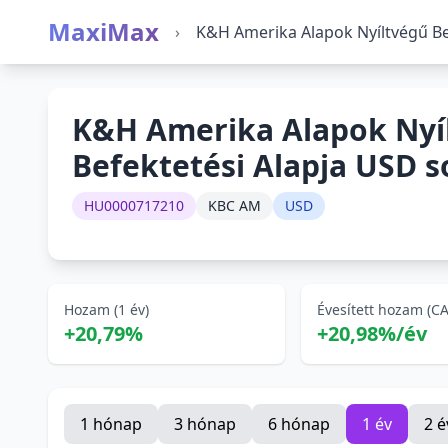
MaxiMax
›
K&H Amerika Alapok Nyíltvégű Be
K&H Amerika Alapok Nyí
Befektetési Alapja USD s
HU0000717210
KBC AM
USD
Hozam (1 év)
Évesített hozam (C
+20,79%
+20,98%/év
1 hónap
3 hónap
6 hónap
1 év
2 é