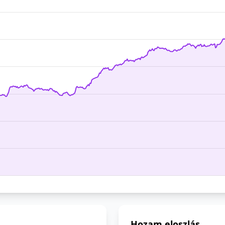
Hozam eloszlás