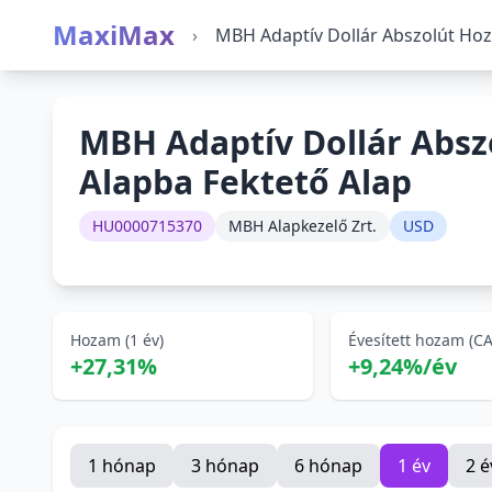
MaxiMax
›
MBH Adaptív Dollár Abszolút Ho
MBH Adaptív Dollár Abs
Alapba Fektető Alap
HU0000715370
MBH Alapkezelő Zrt.
USD
Hozam (1 év)
Évesített hozam (C
+27,31%
+9,24%/év
1 hónap
3 hónap
6 hónap
1 év
2 é