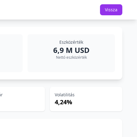
Vissza
Eszközérték
6,9 M USD
Nettó eszközérték
ár
Volatilitás
4,24%