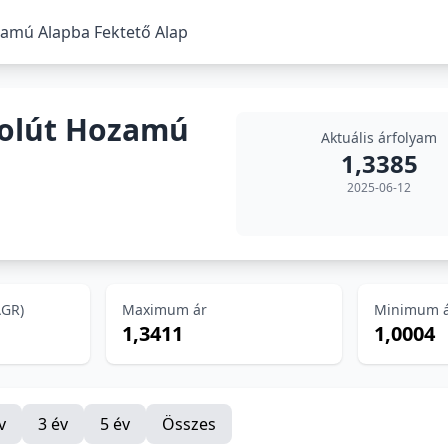
zamú Alapba Fektető Alap
zolút Hozamú
Aktuális árfolyam
1,3385
2025-06-12
AGR)
Maximum ár
Minimum 
1,3411
1,0004
v
3 év
5 év
Összes