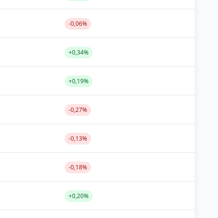
-0,06%
+0,34%
+0,19%
-0,27%
-0,13%
-0,18%
+0,20%