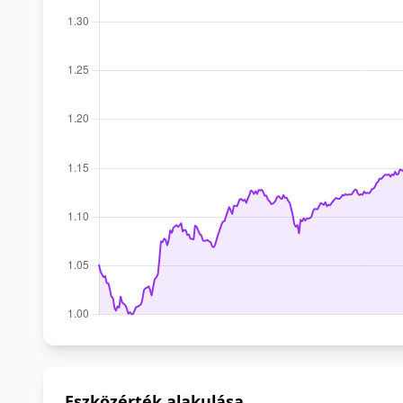
Eszközérték alakulása