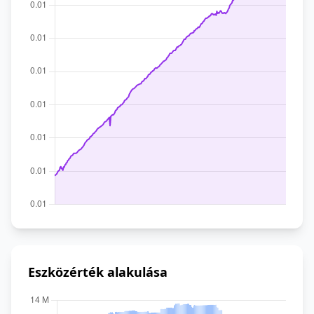
Eszközérték alakulása