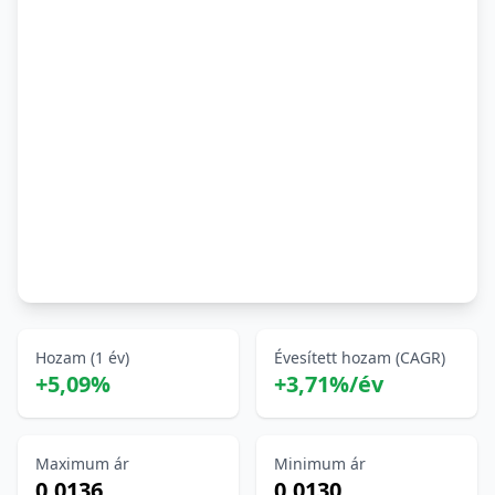
Hozam (1 év)
Évesített hozam (CAGR)
+5,09%
+3,71%/év
Maximum ár
Minimum ár
0,0136
0,0130