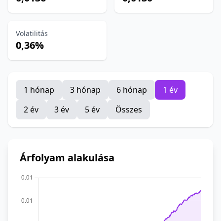
Volatilitás
0,36%
1 hónap
3 hónap
6 hónap
1 év
2 év
3 év
5 év
Összes
Árfolyam alakulása