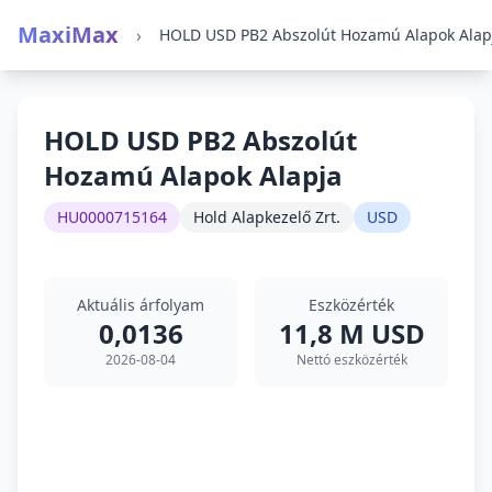
MaxiMax
›
HOLD USD PB2 Abszolút Hozamú Alapok Alap
HOLD USD PB2 Abszolút
Hozamú Alapok Alapja
HU0000715164
Hold Alapkezelő Zrt.
USD
Aktuális árfolyam
Eszközérték
0,0136
11,8 M USD
2026-08-04
Nettó eszközérték