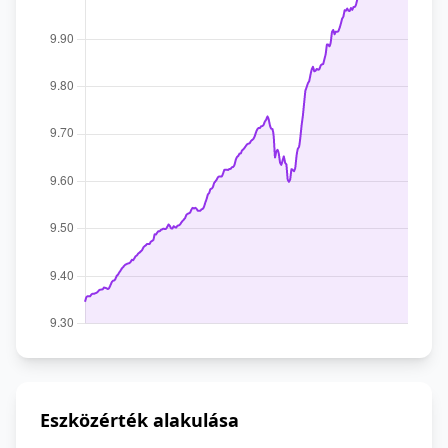
Eszközérték alakulása