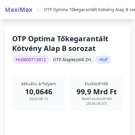
MaxiMax
›
OTP Optima Tőkegarantált
Kötvény Alap B sorozat
HU0000713912
OTP Alapkezelő Zrt.
HUF
Aktuális árfolyam
Eszközérték
10,0646
99,9 Mrd Ft
2026-08-10
Nettó eszközérték
(2026.08.07)