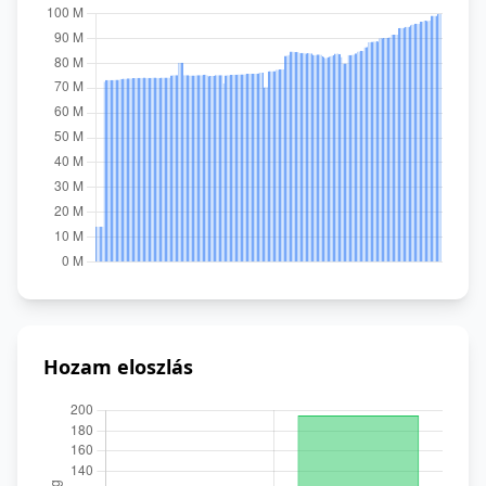
Hozam eloszlás