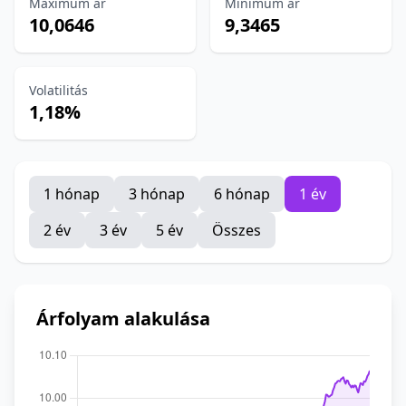
Maximum ár
Minimum ár
10,0646
9,3465
Volatilitás
1,18%
1 hónap
3 hónap
6 hónap
1 év
2 év
3 év
5 év
Összes
Árfolyam alakulása