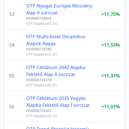
OTP Nyugat-Európai Részvény
Alap A sorozat
53
+11,75%
HU0000729025
OTP Alapkezelő Zrt.
OTP Multi-Asset Dinamikus
Alapok Alapja
54
+11,53%
HU0000729785
OTP Alapkezelő Zrt.
OTP Céldátum 2040 Alapba
Fektető Alap A sorozat
55
+11,31%
HU0000726310
OTP Alapkezelő Zrt.
OTP Céldátum 2035 Vegyes
Alapba Fektető Alap I sorozat
56
+11,01%
HU0000726302
OTP Alapkezelő Zrt.