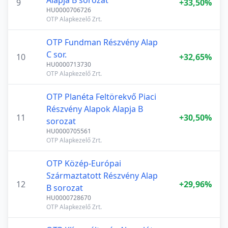
Alapja B sorozat
9
+33,50%
HU0000706726
OTP Alapkezelő Zrt.
OTP Fundman Részvény Alap
C sor.
10
+32,65%
HU0000713730
OTP Alapkezelő Zrt.
OTP Planéta Feltörekvő Piaci
Részvény Alapok Alapja B
11
+30,50%
sorozat
HU0000705561
OTP Alapkezelő Zrt.
OTP Közép-Európai
Származtatott Részvény Alap
12
+29,96%
B sorozat
HU0000728670
OTP Alapkezelő Zrt.