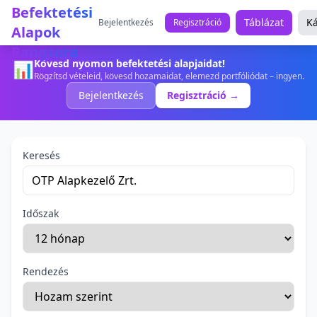
Befektetési
Táblázat
Ká
Bejelentkezés
Regisztráció
Alapok
Rangsora
Kövesd nyomon befektetési alapjaidat!
📊
Rögzítsd vételeid, kövesd hozamaidat, elemezd portfóliódat – ingyen.
Bejelentkezés
Regisztráció →
Keresés
Időszak
Rendezés