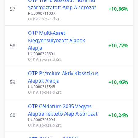
OTP Trend Abszolút Hozamú
Származtatott Alap A sorozat
57
+10,86%
HU0000711007
OTP Alapkezelő Zrt.
OTP Multi-Asset
Kiegyensúlyozott Alapok
58
+10,72%
Alapja
HU0000729801
OTP Alapkezelő Zrt.
OTP Prémium Aktív Klasszikus
Alapok Alapja
59
+10,46%
HU0000715545
OTP Alapkezelő Zrt.
OTP Céldátum 2035 Vegyes
Alapba Fektető Alap A sorozat
60
+10,24%
HU0000726294
OTP Alapkezelő Zrt.