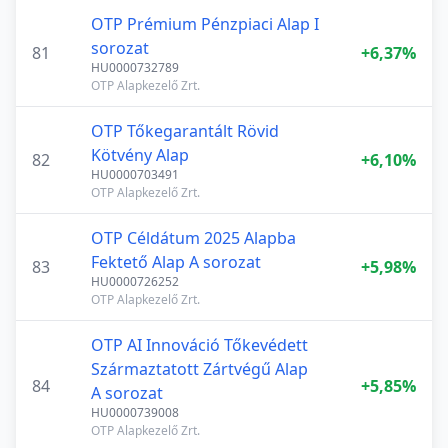
OTP Prémium Pénzpiaci Alap I
sorozat
81
+6,37%
HU0000732789
OTP Alapkezelő Zrt.
OTP Tőkegarantált Rövid
Kötvény Alap
82
+6,10%
HU0000703491
OTP Alapkezelő Zrt.
OTP Céldátum 2025 Alapba
Fektető Alap A sorozat
83
+5,98%
HU0000726252
OTP Alapkezelő Zrt.
OTP AI Innováció Tőkevédett
Származtatott Zártvégű Alap
84
+5,85%
A sorozat
HU0000739008
OTP Alapkezelő Zrt.