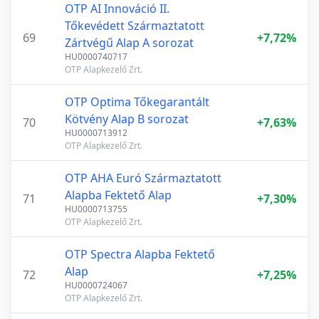
OTP AI Innováció II.
Tőkevédett Származtatott
69
+7,72%
Zártvégű Alap A sorozat
HU0000740717
OTP Alapkezelő Zrt.
OTP Optima Tőkegarantált
Kötvény Alap B sorozat
70
+7,63%
HU0000713912
OTP Alapkezelő Zrt.
OTP AHA Euró Származtatott
Alapba Fektető Alap
71
+7,30%
HU0000713755
OTP Alapkezelő Zrt.
OTP Spectra Alapba Fektető
Alap
72
+7,25%
HU0000724067
OTP Alapkezelő Zrt.