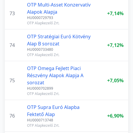
OTP Multi-Asset Konzervatív
Alapok Alapja
73
+7,14%
HU0000729793
OTP Alapkezelő Zrt.
OTP Stratégiai Euró Kötvény
Alap B sorozat
74
+7,12%
HU0000733480
OTP Alapkezelő Zrt.
OTP Omega Fejlett Piaci
Részvény Alapok Alapja A
75
+7,05%
sorozat
HU0000702899
OTP Alapkezelő Zrt.
OTP Supra Euró Alapba
Fektető Alap
76
+6,90%
HU0000713748
OTP Alapkezelő Zrt.