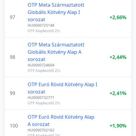
OTP Meta Származtatott
Globális Kötvény Alap I
97
+2,66%
sorozat
HU0000725148
OTP Alapkezelő Zrt.
OTP Meta Származtatott
Globális Kötvény Alap A
98
+2,44%
sorozat
HU0000724604
OTP Alapkezelő Zrt.
OTP Euró Rövid Kötvény Alap I
sorozat
99
+2,41%
HU0000732771
OTP Alapkezelő Zrt.
OTP Euró Rövid Kötvény Alap
A sorozat
100
+1,90%
HU0000702162
OTP Alapkezelő Zrt.