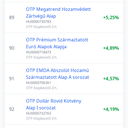
OTP Megatrend Hozamvédett
Zártvégű Alap
89
+5,25%
HU0000730783
OTP Alapkezelő Zrt.
OTP Prémium Származtatott
Euró Alapok Alapja
90
+4,89%
HU0000718473
OTP Alapkezelő Zrt.
OTP EMDA Abszolút Hozamú
Származtatott Alap A sorozat
91
+4,57%
HU0000706361
OTP Alapkezelő Zrt.
OTP Dollár Rövid Kötvény
Alap I sorozat
92
+4,19%
HU0000732763
OTP Alapkezelő Zrt.