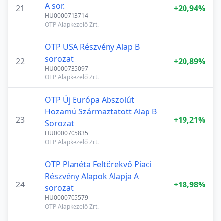
A sor.
21
+20,94%
HU0000713714
OTP Alapkezelő Zrt.
OTP USA Részvény Alap B
sorozat
22
+20,89%
HU0000735097
OTP Alapkezelő Zrt.
OTP Új Európa Abszolút
Hozamú Származtatott Alap B
23
+19,21%
Sorozat
HU0000705835
OTP Alapkezelő Zrt.
OTP Planéta Feltörekvő Piaci
Részvény Alapok Alapja A
24
+18,98%
sorozat
HU0000705579
OTP Alapkezelő Zrt.