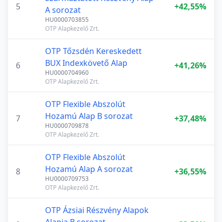
5
+42,55%
A sorozat
HU0000703855
OTP Alapkezelő Zrt.
OTP Tőzsdén Kereskedett
BUX Indexkövető Alap
6
+41,26%
HU0000704960
OTP Alapkezelő Zrt.
OTP Flexible Abszolút
Hozamú Alap B sorozat
7
+37,48%
HU0000709878
OTP Alapkezelő Zrt.
OTP Flexible Abszolút
Hozamú Alap A sorozat
8
+36,55%
HU0000709753
OTP Alapkezelő Zrt.
OTP Ázsiai Részvény Alapok