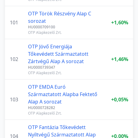
OTP Török Részvény Alap C
sorozat
101
+1,60%
HU0000709100
OTP Alapkezelő Zrt.
OTP Jövő Energiája
Tőkevédett Származtatott
102
+1,46%
Zártvégű Alap A sorozat
HU0000739347
OTP Alapkezelő Zrt.
OTP EMDA Euró
Származtatott Alapba Fektető
103
+0,05%
Alap A sorozat
HU0000728282
OTP Alapkezelő Zrt.
OTP Fantázia Tőkevédett
Nyíltvégű Származtatott Alap
104
+0,00%