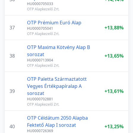
HU0000705033
OTP Alapkezelő Zrt.
OTP Prémium Euró Alap
37
+13,88%
HU0000705041
OTP Alapkezelő Zrt.
OTP Maxima Kötvény Alap B
sorozat
38
+13,65%
HU0000713904
OTP Alapkezelő Zrt.
OTP Paletta Származtatott
Vegyes Értékpapíralap A
39
+13,61%
sorozat
HU0000702881
OTP Alapkezelő Zrt.
OTP Céldátum 2050 Alapba
Fektető Alap I sorozat
40
+13,25%
HU0000726369