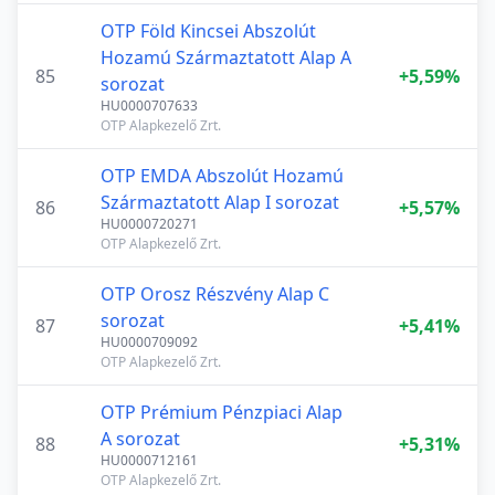
OTP Föld Kincsei Abszolút
Hozamú Származtatott Alap A
85
+5,59%
sorozat
HU0000707633
OTP Alapkezelő Zrt.
OTP EMDA Abszolút Hozamú
Származtatott Alap I sorozat
86
+5,57%
HU0000720271
OTP Alapkezelő Zrt.
OTP Orosz Részvény Alap C
sorozat
87
+5,41%
HU0000709092
OTP Alapkezelő Zrt.
OTP Prémium Pénzpiaci Alap
A sorozat
88
+5,31%
HU0000712161
OTP Alapkezelő Zrt.