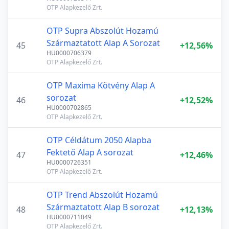
OTP Alapkezelő Zrt.
OTP Supra Abszolút Hozamú
Származtatott Alap A Sorozat
45
+12,56%
HU0000706379
OTP Alapkezelő Zrt.
OTP Maxima Kötvény Alap A
sorozat
46
+12,52%
HU0000702865
OTP Alapkezelő Zrt.
OTP Céldátum 2050 Alapba
Fektető Alap A sorozat
47
+12,46%
HU0000726351
OTP Alapkezelő Zrt.
OTP Trend Abszolút Hozamú
Származtatott Alap B sorozat
48
+12,13%
HU0000711049
OTP Alapkezelő Zrt.