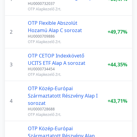
HU0000732037
OTP Alapkezelő Zrt.
OTP Flexible Abszolút
Hozamú Alap C sorozat
2
+49,77%
HU0000709886
OTP Alapkezelő Zrt.
OTP CETOP Indexkövető
UCITS ETF Alap A sorozat
3
+44,35%
HU0000734454
OTP Alapkezelő Zrt.
OTP Közép-Európai
Származtatott Részvény Alap I
4
+43,71%
sorozat
HU0000728688
OTP Alapkezelő Zrt.
OTP Közép-Európai
Származtatott Részvény Alap