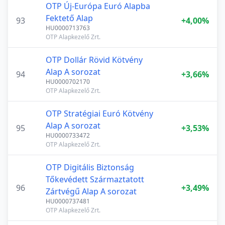
OTP Új-Európa Euró Alapba
Fektető Alap
93
+4,00%
HU0000713763
OTP Alapkezelő Zrt.
OTP Dollár Rövid Kötvény
Alap A sorozat
94
+3,66%
HU0000702170
OTP Alapkezelő Zrt.
OTP Stratégiai Euró Kötvény
Alap A sorozat
95
+3,53%
HU0000733472
OTP Alapkezelő Zrt.
OTP Digitális Biztonság
Tőkevédett Származtatott
96
+3,49%
Zártvégű Alap A sorozat
HU0000737481
OTP Alapkezelő Zrt.