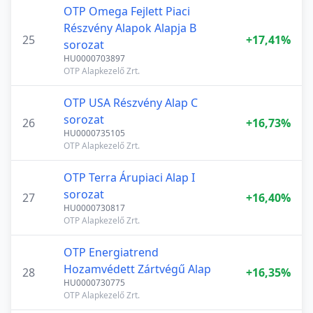
OTP Omega Fejlett Piaci
Részvény Alapok Alapja B
25
+17,41%
sorozat
HU0000703897
OTP Alapkezelő Zrt.
OTP USA Részvény Alap C
sorozat
26
+16,73%
HU0000735105
OTP Alapkezelő Zrt.
OTP Terra Árupiaci Alap I
sorozat
27
+16,40%
HU0000730817
OTP Alapkezelő Zrt.
OTP Energiatrend
Hozamvédett Zártvégű Alap
28
+16,35%
HU0000730775
OTP Alapkezelő Zrt.