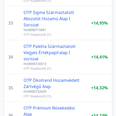
OTP Alapkezelő Zrt.
OTP Sigma Származtatott
Abszolút Hozamú Alap I
33
+14,95%
Sorozat
HU0000715891
OTP Alapkezelő Zrt.
OTP Paletta Származtatott
Vegyes Értékpapíralap I
34
+14,41%
sorozat
HU0000720313
OTP Alapkezelő Zrt.
OTP Ökotrend Hozamvédett
Zártvégű Alap
35
+14,32%
HU0000732029
OTP Alapkezelő Zrt.
OTP Prémium Növekedési
Alap
36
+14,14%