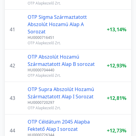
OTP Alapkezelő Zrt.
OTP Sigma Származtatott
Abszolút Hozamú Alap A
41
+13,14%
Sorozat
HU0000716451
OTP Alapkezelő Zrt.
OTP Abszolút Hozamú
Származtatott Alap B sorozat
42
+12,93%
HU0000704440
OTP Alapkezelő Zrt.
OTP Supra Abszolút Hozamú
Származtatott Alap I Sorozat
43
+12,81%
HU0000720297
OTP Alapkezelő Zrt.
OTP Céldátum 2045 Alapba
Fektető Alap I sorozat
44
+12,73%
HU0000726344