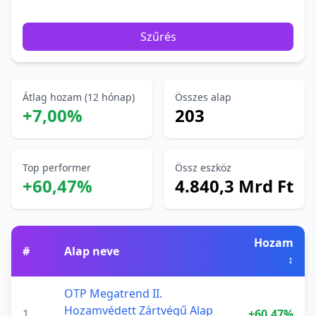
Szűrés
Átlag hozam (12 hónap)
Összes alap
+7,00%
203
Top performer
Össz eszköz
+60,47%
4.840,3 Mrd Ft
Hozam
#
Alap neve
↕
OTP Megatrend II.
Hozamvédett Zártvégű Alap
1
+60,47%