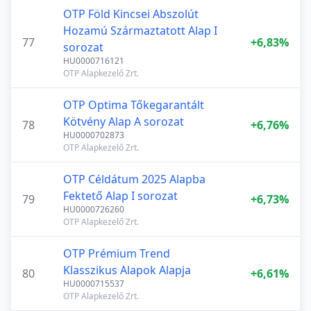
OTP Föld Kincsei Abszolút
Hozamú Származtatott Alap I
77
+6,83%
sorozat
HU0000716121
OTP Alapkezelő Zrt.
OTP Optima Tőkegarantált
Kötvény Alap A sorozat
78
+6,76%
HU0000702873
OTP Alapkezelő Zrt.
OTP Céldátum 2025 Alapba
Fektető Alap I sorozat
79
+6,73%
HU0000726260
OTP Alapkezelő Zrt.
OTP Prémium Trend
Klasszikus Alapok Alapja
80
+6,61%
HU0000715537
OTP Alapkezelő Zrt.