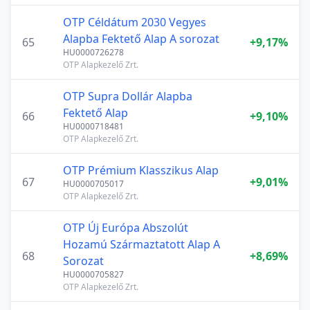
OTP Céldátum 2030 Vegyes
Alapba Fektető Alap A sorozat
65
+9,17%
HU0000726278
OTP Alapkezelő Zrt.
OTP Supra Dollár Alapba
Fektető Alap
66
+9,10%
HU0000718481
OTP Alapkezelő Zrt.
OTP Prémium Klasszikus Alap
67
+9,01%
HU0000705017
OTP Alapkezelő Zrt.
OTP Új Európa Abszolút
Hozamú Származtatott Alap A
68
+8,69%
Sorozat
HU0000705827
OTP Alapkezelő Zrt.