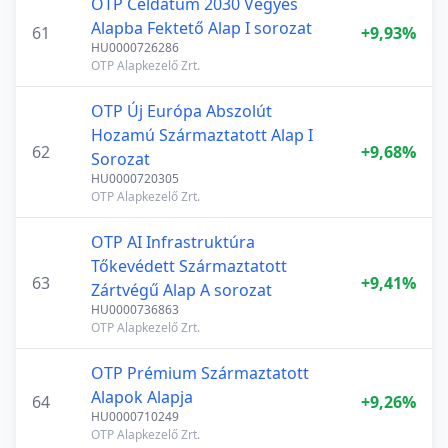
OTP Céldátum 2030 Vegyes
Alapba Fektető Alap I sorozat
61
+9,93%
HU0000726286
OTP Alapkezelő Zrt.
OTP Új Európa Abszolút
Hozamú Származtatott Alap I
62
+9,68%
Sorozat
HU0000720305
OTP Alapkezelő Zrt.
OTP AI Infrastruktúra
Tőkevédett Származtatott
63
+9,41%
Zártvégű Alap A sorozat
HU0000736863
OTP Alapkezelő Zrt.
OTP Prémium Származtatott
Alapok Alapja
64
+9,26%
HU0000710249
OTP Alapkezelő Zrt.