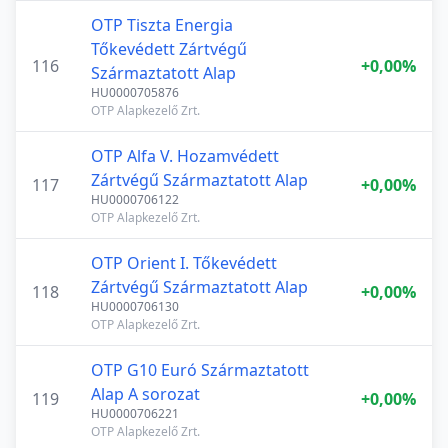
OTP Tiszta Energia
Tőkevédett Zártvégű
116
+0,00%
Származtatott Alap
HU0000705876
OTP Alapkezelő Zrt.
OTP Alfa V. Hozamvédett
Zártvégű Származtatott Alap
117
+0,00%
HU0000706122
OTP Alapkezelő Zrt.
OTP Orient I. Tőkevédett
Zártvégű Származtatott Alap
118
+0,00%
HU0000706130
OTP Alapkezelő Zrt.
OTP G10 Euró Származtatott
Alap A sorozat
119
+0,00%
HU0000706221
OTP Alapkezelő Zrt.