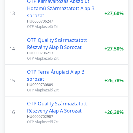
OTP Klímaváltozás Abszolút
Hozamú Származtatott Alap B
13
+27,60%
sorozat
HU0000706247
OTP Alapkezelő Zrt.
OTP Quality Származtatott
Részvény Alap B Sorozat
14
+27,50%
HU0000706213
OTP Alapkezelő Zrt.
OTP Terra Árupiaci Alap B
sorozat
15
+26,78%
HU0000730809
OTP Alapkezelő Zrt.
OTP Quality Származtatott
Részvény Alap A Sorozat
16
+26,30%
HU0000702907
OTP Alapkezelő Zrt.