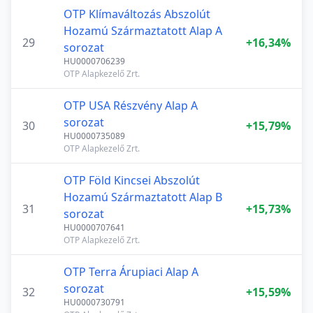
OTP Klímaváltozás Abszolút
Hozamú Származtatott Alap A
29
+16,34%
sorozat
HU0000706239
OTP Alapkezelő Zrt.
OTP USA Részvény Alap A
sorozat
30
+15,79%
HU0000735089
OTP Alapkezelő Zrt.
OTP Föld Kincsei Abszolút
Hozamú Származtatott Alap B
31
+15,73%
sorozat
HU0000707641
OTP Alapkezelő Zrt.
OTP Terra Árupiaci Alap A
sorozat
32
+15,59%
HU0000730791