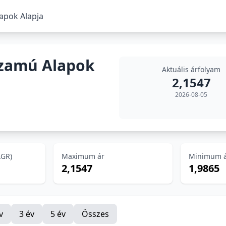
pok Alapja
zamú Alapok
Aktuális árfolyam
2,1547
2026-08-05
AGR)
Maximum ár
Minimum 
2,1547
1,9865
v
3 év
5 év
Összes