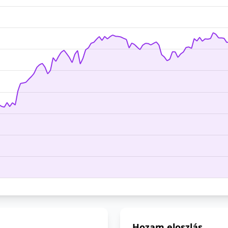
Hozam eloszlás