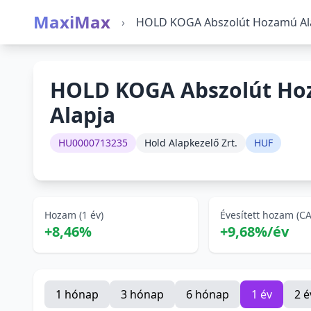
MaxiMax
›
HOLD KOGA Abszolút Hozamú Ala
HOLD KOGA Abszolút Ho
Alapja
HU0000713235
Hold Alapkezelő Zrt.
HUF
Hozam (1 év)
Évesített hozam (C
+8,46%
+9,68%/év
1 hónap
3 hónap
6 hónap
1 év
2 é