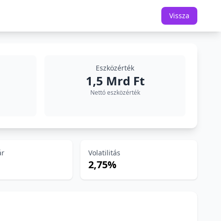
Vissza
Eszközérték
1,5 Mrd Ft
Nettó eszközérték
ár
Volatilitás
2,75%