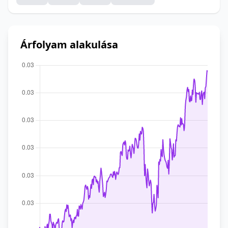
Árfolyam alakulása