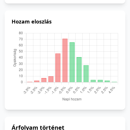
Hozam eloszlás
Árfolyam történet