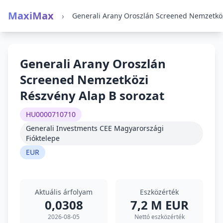
MaxiMax
›
Generali Arany Oroszlán
Screened Nemzetközi
Részvény Alap B sorozat
HU0000710710
Generali Investments CEE Magyarországi
Fióktelepe
EUR
Aktuális árfolyam
Eszközérték
0,0308
7,2 M EUR
2026-08-05
Nettó eszközérték