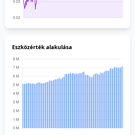
Eszközérték alakulása