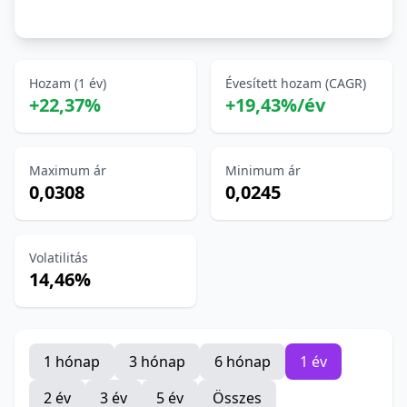
Hozam (1 év)
Évesített hozam (CAGR)
+22,37%
+19,43%/év
Maximum ár
Minimum ár
0,0308
0,0245
Volatilitás
14,46%
1 hónap
3 hónap
6 hónap
1 év
2 év
3 év
5 év
Összes