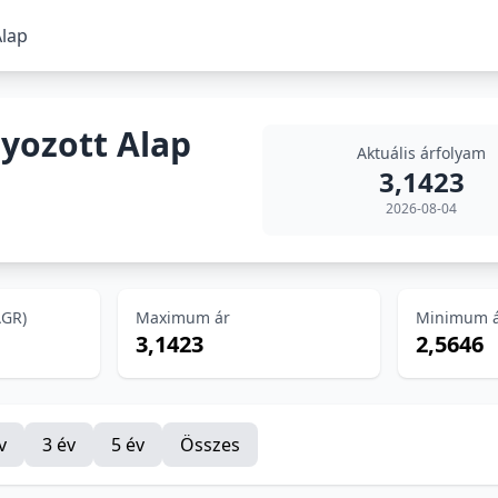
lap
yozott Alap
Aktuális árfolyam
3,1423
2026-08-04
AGR)
Maximum ár
Minimum 
3,1423
2,5646
v
3 év
5 év
Összes