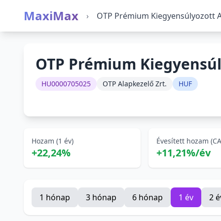
MaxiMax
›
OTP Prémium Kiegyensúlyozott A
OTP Prémium Kiegyensúl
HU0000705025
OTP Alapkezelő Zrt.
HUF
Hozam (1 év)
Évesített hozam (C
+22,24%
+11,21%/év
1 hónap
3 hónap
6 hónap
1 év
2 é