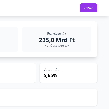
Vissza
Eszközérték
235,0 Mrd Ft
Nettó eszközérték
ár
Volatilitás
5,65%