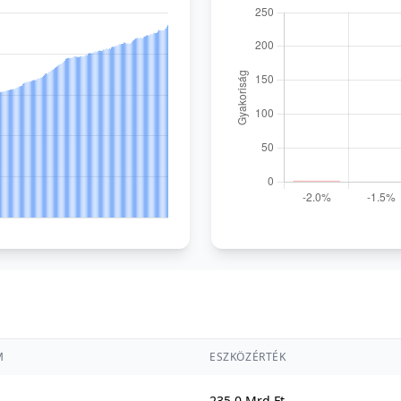
M
ESZKÖZÉRTÉK
235,0 Mrd Ft