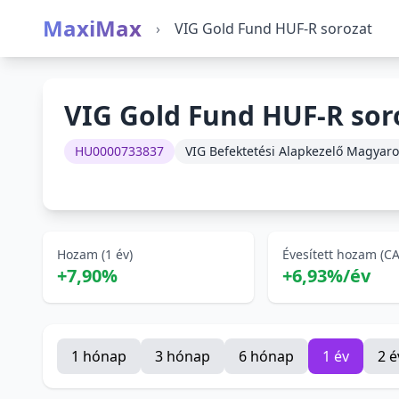
MaxiMax
›
VIG Gold Fund HUF-R sorozat
VIG Gold Fund HUF-R sor
HU0000733837
VIG Befektetési Alapkezelő Magyaro
Hozam (1 év)
Évesített hozam (C
+7,90%
+6,93%/év
1 hónap
3 hónap
6 hónap
1 év
2 é