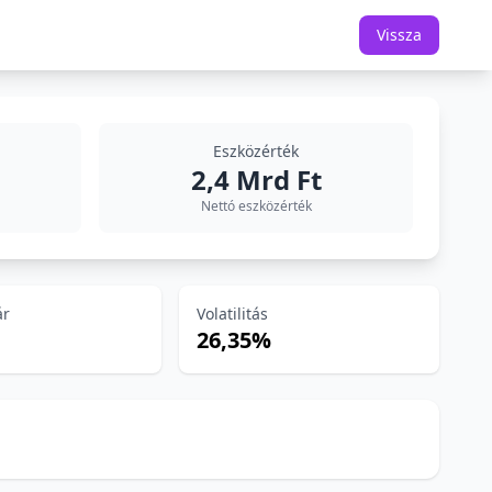
Vissza
Eszközérték
2,4 Mrd Ft
Nettó eszközérték
ár
Volatilitás
26,35%