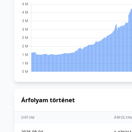
Árfolyam történet
DÁTUM
ÁRFOLYA
2026-08-04