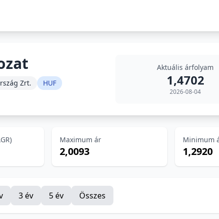
ozat
Aktuális árfolyam
1,4702
rszág Zrt.
HUF
2026-08-04
AGR)
Maximum ár
Minimum 
2,0093
1,2920
v
3 év
5 év
Összes