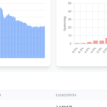
M
ESZKÖZÉRTÉK
2,4 Mrd Ft