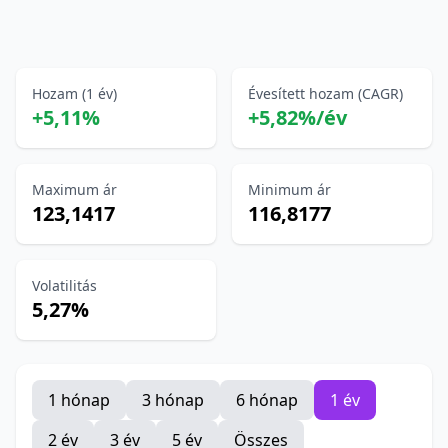
Hozam (1 év)
Évesített hozam (CAGR)
+5,11%
+5,82%/év
Maximum ár
Minimum ár
123,1417
116,8177
Volatilitás
5,27%
1 hónap
3 hónap
6 hónap
1 év
2 év
3 év
5 év
Összes