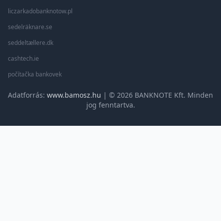
liczarkadobanknotow.pl
sedelräknare.se
seddeltællere.dk
cashtech.ie
počítačka bankovek
Adatforrás:
www.bamosz.hu
| © 2026 BANKNOTE Kft. Minden
jog fenntartva.