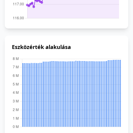
Eszközérték alakulása