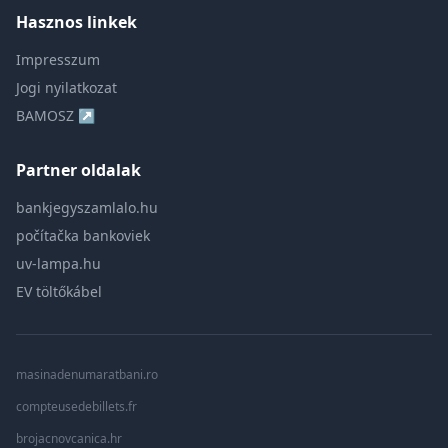
Hasznos linkek
Impresszum
Jogi nyilatkozat
BAMOSZ ↗
Partner oldalak
bankjegyszamlalo.hu
počítačka bankoviek
uv-lampa.hu
EV töltőkábel
masinadenumaratbani.ro
compteusedebillets.fr
brojacnovcanica.hr