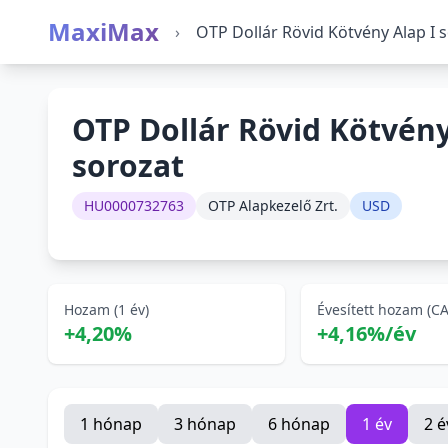
MaxiMax
›
OTP Dollár Rövid Kötvény Alap I 
OTP Dollár Rövid Kötvény
sorozat
HU0000732763
OTP Alapkezelő Zrt.
USD
Hozam (1 év)
Évesített hozam (C
+4,20%
+4,16%/év
1 hónap
3 hónap
6 hónap
1 év
2 é