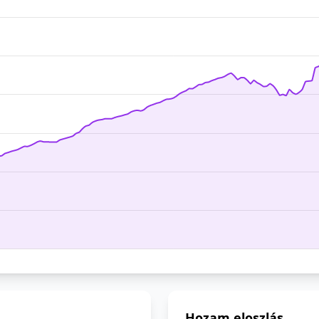
Hozam eloszlás