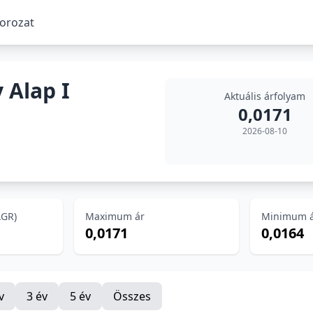
sorozat
 Alap I
Aktuális árfolyam
0,0171
2026-08-10
AGR)
Maximum ár
Minimum 
0,0171
0,0164
v
3 év
5 év
Összes