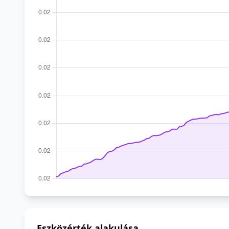
Eszközérték alakulása