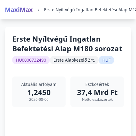
MaxiMax
›
Erste Nyíltvégű Ingatlan
Befektetési Alap M180 sorozat
HU0000732490
Erste Alapkezelő Zrt.
HUF
Aktuális árfolyam
Eszközérték
1,2450
37,4 Mrd Ft
2026-08-06
Nettó eszközérték