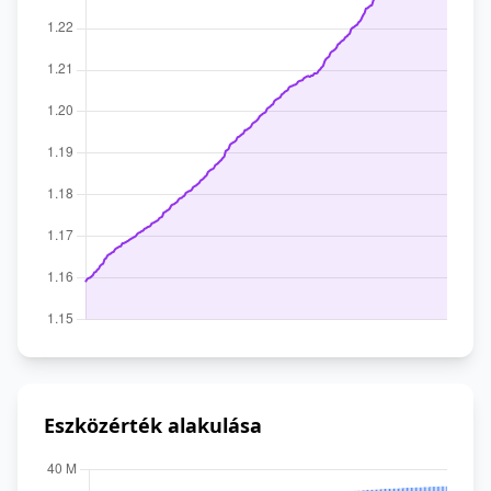
Eszközérték alakulása