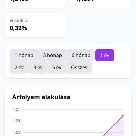
Volatilitás
0,32%
1 hónap
3 hónap
6 hónap
1 év
2 év
3 év
5 év
Összes
Árfolyam alakulása