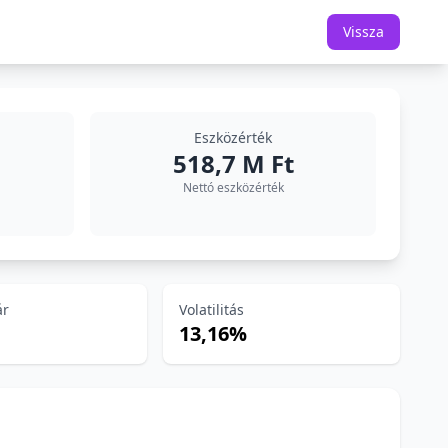
Vissza
Eszközérték
518,7 M Ft
Nettó eszközérték
ár
Volatilitás
13,16%