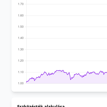
Eszközérték alakulása