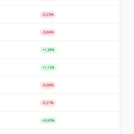
-0,23%
-0,66%
+1,38%
+1,12%
-0,08%
-0,27%
+0,60%