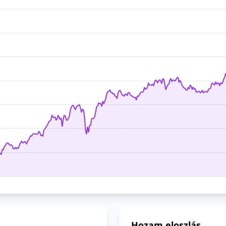
Hozam eloszlás