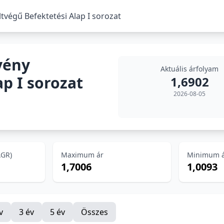
végű Befektetési Alap I sorozat
vény
Aktuális árfolyam
ap I sorozat
1,6902
2026-08-05
AGR)
Maximum ár
Minimum 
1,7006
1,0093
v
3 év
5 év
Összes