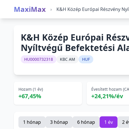
MaxiMax
›
K&H Közép Európai Részvény Nyílt
K&H Közép Európai Rész
Nyíltvégű Befektetési Al
HU0000732318
KBC AM
HUF
Hozam (1 év)
Évesített hozam (C
+67,45%
+24,21%/év
1 hónap
3 hónap
6 hónap
1 év
2 é