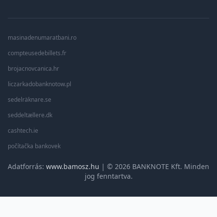
masinadenumaratbani.ro
compteusedebillets.fr
brojacnovcanica.hr
liczarkadobanknotow.pl
sedelräknare.se
seddeltællere.dk
cashtech.ie
počítačka bankovek
Adatforrás:
www.bamosz.hu
| © 2026 BANKNOTE Kft. Minden
jog fenntartva.