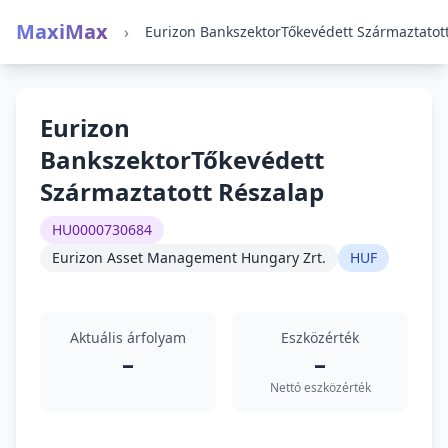
MaxiMax
›
Eurizon
BankszektorTőkevédett
Származtatott Részalap
HU0000730684
Eurizon Asset Management Hungary Zrt.
HUF
Aktuális árfolyam
Eszközérték
–
–
Nettó eszközérték