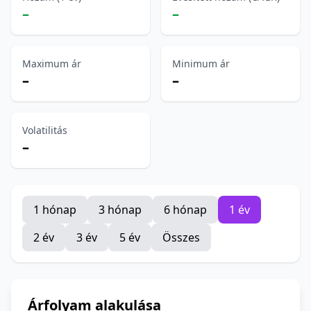
–
–
Maximum ár
Minimum ár
–
–
Volatilitás
–
1 hónap
3 hónap
6 hónap
1 év
2 év
3 év
5 év
Összes
Árfolyam alakulása