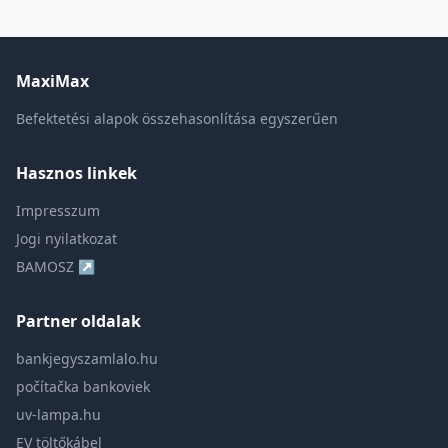
MaxiMax
Befektetési alapok összehasonlítása egyszerűen
Hasznos linkek
Impresszum
Jogi nyilatkozat
BAMOSZ ↗
Partner oldalak
bankjegyszamlalo.hu
počítačka bankoviek
uv-lampa.hu
EV töltőkábel