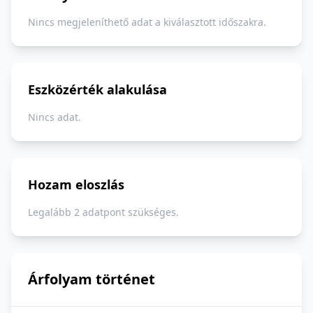
Nincs megjeleníthető adat a kiválasztott időszakra.
Eszközérték alakulása
Nincs adat.
Hozam eloszlás
Legalább 2 adatpont szükséges.
Árfolyam történet