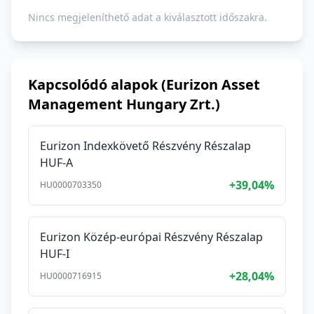
Nincs megjeleníthető adat a kiválasztott időszakra.
Kapcsolódó alapok (Eurizon Asset
Management Hungary Zrt.)
Eurizon Indexkövető Részvény Részalap
HUF-A
+39,04%
HU0000703350
Eurizon Közép-európai Részvény Részalap
HUF-I
+28,04%
HU0000716915