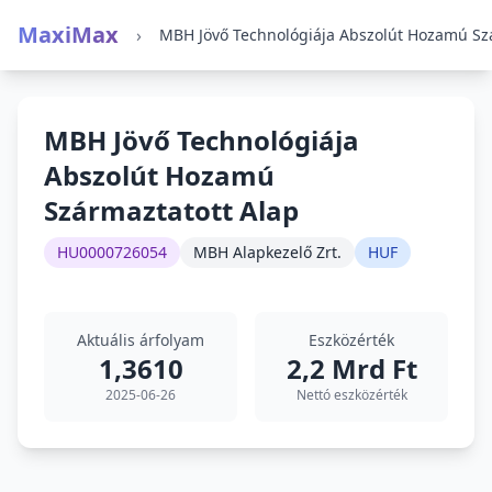
MaxiMax
›
MBH Jövő Technológiája
Abszolút Hozamú
Származtatott Alap
HU0000726054
MBH Alapkezelő Zrt.
HUF
Aktuális árfolyam
Eszközérték
1,3610
2,2 Mrd Ft
2025-06-26
Nettó eszközérték