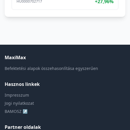
+27,96%
HU0000702717
MaxiMax
Befektetési alapok összehasonlítása egyszerűen
Hasznos linkek
Impresszum
Jogi nyilatkozat
BAMOSZ ↗
Partner oldalak