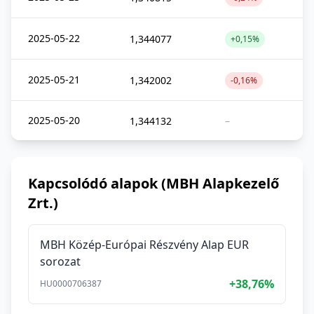
2025-05-22
1,344077
+0,15%
2025-05-21
1,342002
-0,16%
2025-05-20
1,344132
–
Kapcsolódó alapok (MBH Alapkezelő
Zrt.)
MBH Közép-Európai Részvény Alap EUR
sorozat
+38,76%
HU0000706387