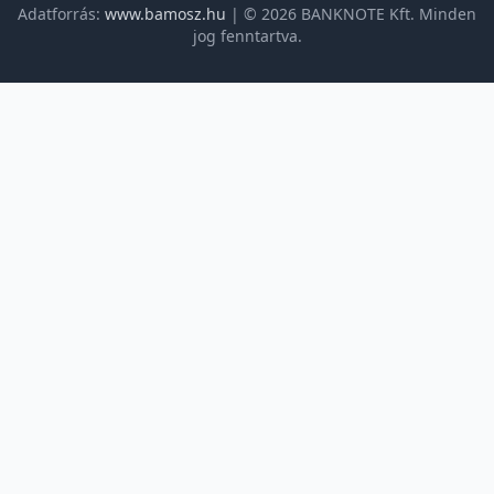
Adatforrás:
www.bamosz.hu
| © 2026 BANKNOTE Kft. Minden
jog fenntartva.