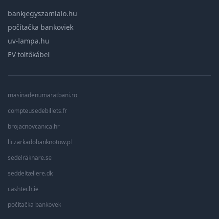
bankjegyszamlalo.hu
počítačka bankoviek
uv-lampa.hu
EV töltőkábel
masinadenumaratbani.ro
compteusedebillets.fr
brojacnovcanica.hr
liczarkadobanknotow.pl
sedelräknare.se
seddeltællere.dk
cashtech.ie
počítačka bankovek