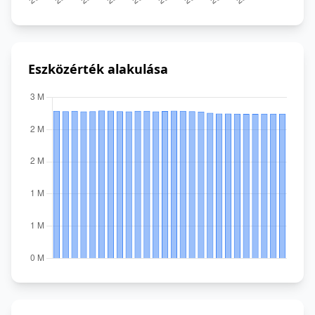
Eszközérték alakulása