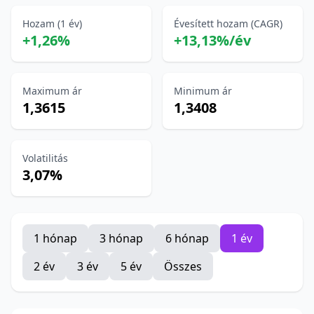
Hozam (1 év)
Évesített hozam (CAGR)
+1,26%
+13,13%/év
Maximum ár
Minimum ár
1,3615
1,3408
Volatilitás
3,07%
1 hónap
3 hónap
6 hónap
1 év
2 év
3 év
5 év
Összes