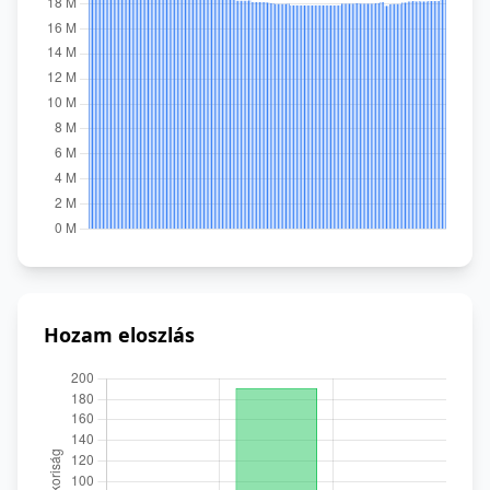
Hozam eloszlás