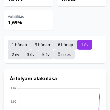
Volatilitás
1,69%
1 hónap
3 hónap
6 hónap
1 év
2 év
3 év
5 év
Összes
Árfolyam alakulása