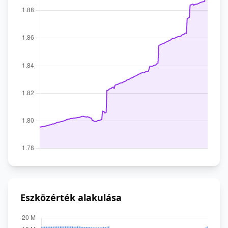
Eszközérték alakulása