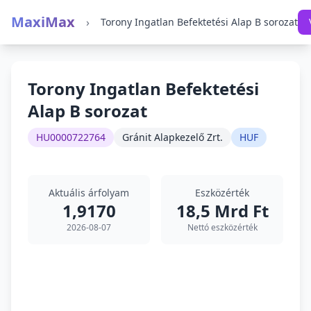
MaxiMax
›
Torony Ingatlan Befektetési Alap B sorozat
Torony Ingatlan Befektetési
Alap B sorozat
HU0000722764
Gránit Alapkezelő Zrt.
HUF
Aktuális árfolyam
Eszközérték
1,9170
18,5 Mrd Ft
2026-08-07
Nettó eszközérték