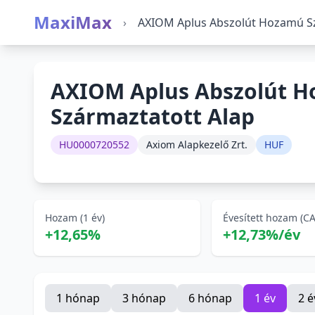
MaxiMax
›
AXIOM Aplus Abszolút Hozamú Sz
AXIOM Aplus Abszolút 
Származtatott Alap
HU0000720552
Axiom Alapkezelő Zrt.
HUF
Hozam (1 év)
Évesített hozam (C
+12,65%
+12,73%/év
1 hónap
3 hónap
6 hónap
1 év
2 é