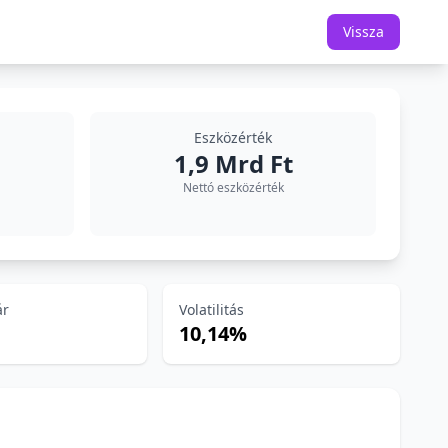
Vissza
Eszközérték
1,9 Mrd Ft
Nettó eszközérték
ár
Volatilitás
10,14%