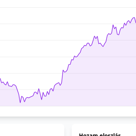
Hozam eloszlás