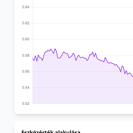
Eszközérték alakulása