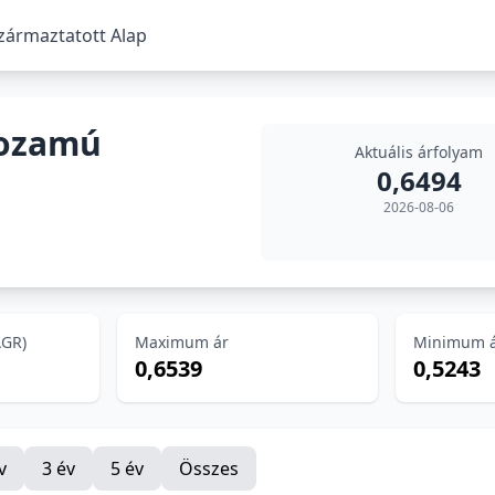
ármaztatott Alap
Hozamú
Aktuális árfolyam
0,6494
2026-08-06
AGR)
Maximum ár
Minimum 
0,6539
0,5243
v
3 év
5 év
Összes