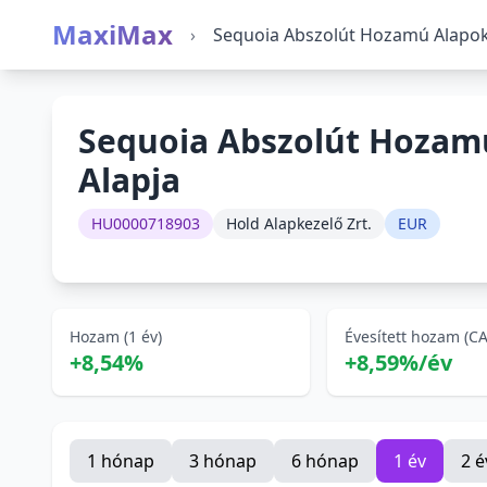
MaxiMax
›
Sequoia Abszolút Hozamú Alapok
Sequoia Abszolút Hozam
Alapja
HU0000718903
Hold Alapkezelő Zrt.
EUR
Hozam (1 év)
Évesített hozam (C
+8,54%
+8,59%/év
1 hónap
3 hónap
6 hónap
1 év
2 é