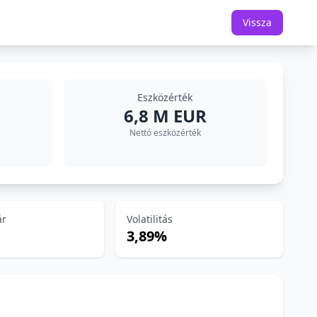
Vissza
Eszközérték
6,8 M EUR
Nettó eszközérték
ár
Volatilitás
3,89%