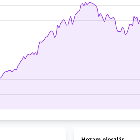
Hozam eloszlás