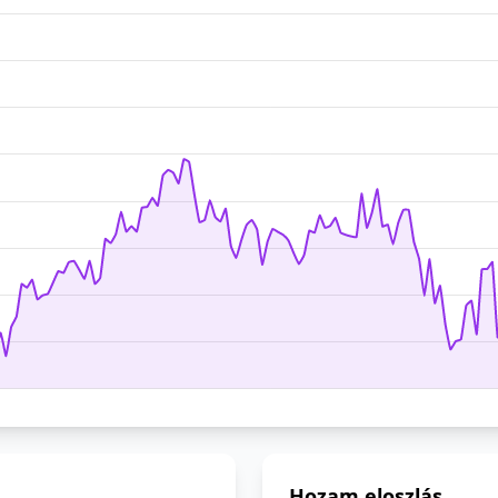
Hozam eloszlás