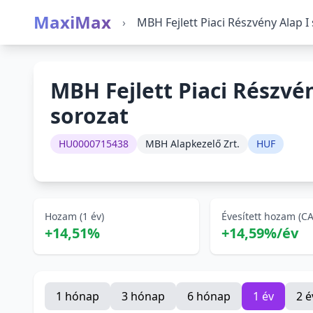
MaxiMax
›
MBH Fejlett Piaci Részvény Alap I
MBH Fejlett Piaci Részvén
sorozat
HU0000715438
MBH Alapkezelő Zrt.
HUF
Hozam (1 év)
Évesített hozam (C
+14,51%
+14,59%/év
1 hónap
3 hónap
6 hónap
1 év
2 é