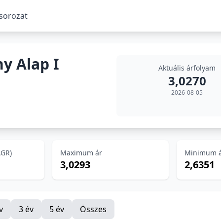
 sorozat
y Alap I
Aktuális árfolyam
3,0270
2026-08-05
AGR)
Maximum ár
Minimum 
3,0293
2,6351
v
3 év
5 év
Összes