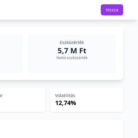
Vissza
Eszközérték
5,7 M Ft
Nettó eszközérték
ár
Volatilitás
12,74%