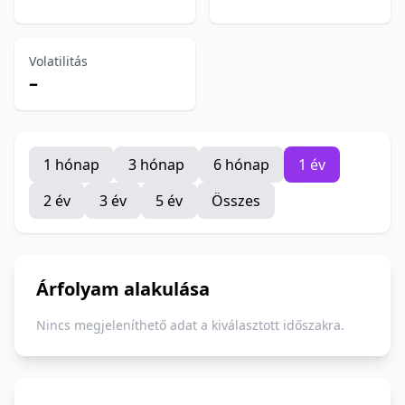
Volatilitás
–
1 hónap
3 hónap
6 hónap
1 év
2 év
3 év
5 év
Összes
Árfolyam alakulása
Nincs megjeleníthető adat a kiválasztott időszakra.