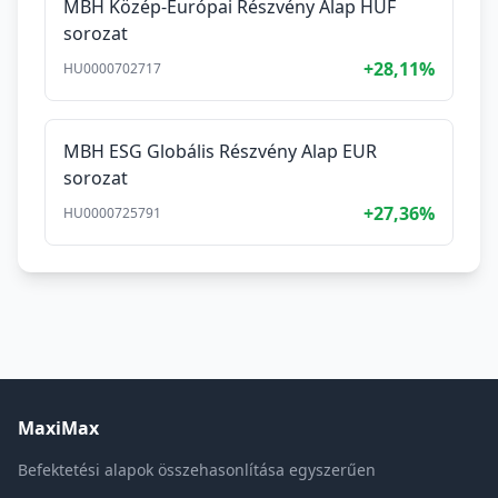
MBH Közép-Európai Részvény Alap HUF
sorozat
+28,11%
HU0000702717
MBH ESG Globális Részvény Alap EUR
sorozat
+27,36%
HU0000725791
MaxiMax
Befektetési alapok összehasonlítása egyszerűen