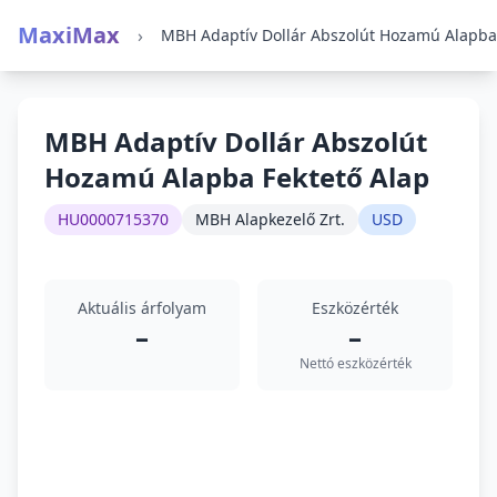
MaxiMax
›
MBH Adaptív Dollár Abszolút
Hozamú Alapba Fektető Alap
HU0000715370
MBH Alapkezelő Zrt.
USD
Aktuális árfolyam
Eszközérték
–
–
Nettó eszközérték