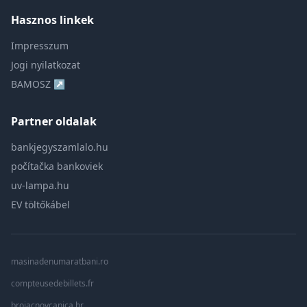
Hasznos linkek
Impresszum
Jogi nyilatkozat
BAMOSZ ↗
Partner oldalak
bankjegyszamlalo.hu
počítačka bankoviek
uv-lampa.hu
EV töltőkábel
masinadenumaratbani.ro
compteusedebillets.fr
brojacnovcanica.hr