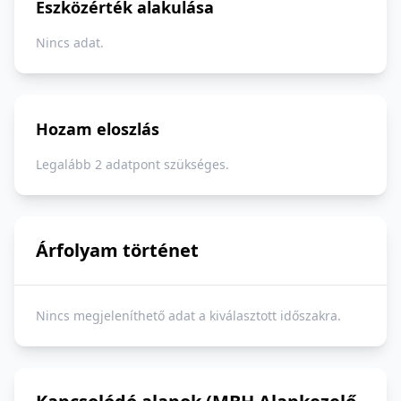
Eszközérték alakulása
Nincs adat.
Hozam eloszlás
Legalább 2 adatpont szükséges.
Árfolyam történet
Nincs megjeleníthető adat a kiválasztott időszakra.