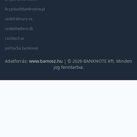
liczarkadobanknotow.pl
sedelräknare.se
seddeltællere.dk
cashtech.ie
počítačka bankovek
Adatforrás:
www.bamosz.hu
| © 2026 BANKNOTE Kft. Minden
jog fenntartva.