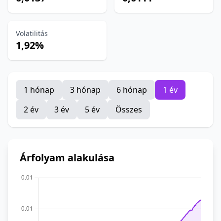
Volatilitás
1,92%
1 hónap
3 hónap
6 hónap
1 év
2 év
3 év
5 év
Összes
Árfolyam alakulása