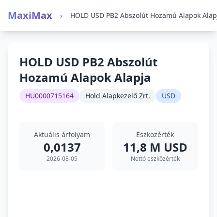
MaxiMax
›
HOLD USD PB2 Abszolút Hozamú Alapok Alap
HOLD USD PB2 Abszolút
Hozamú Alapok Alapja
HU0000715164
Hold Alapkezelő Zrt.
USD
Aktuális árfolyam
Eszközérték
0,0137
11,8 M USD
2026-08-05
Nettó eszközérték