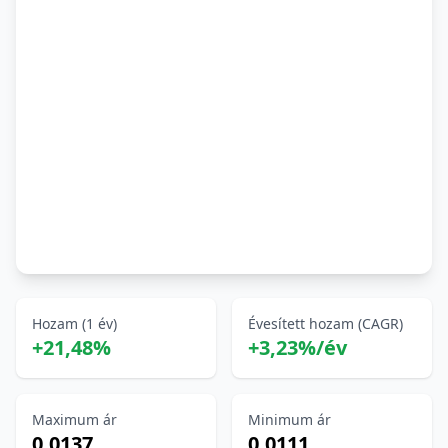
Hozam (1 év)
Évesített hozam (CAGR)
+21,48%
+3,23%/év
Maximum ár
Minimum ár
0,0137
0,0111