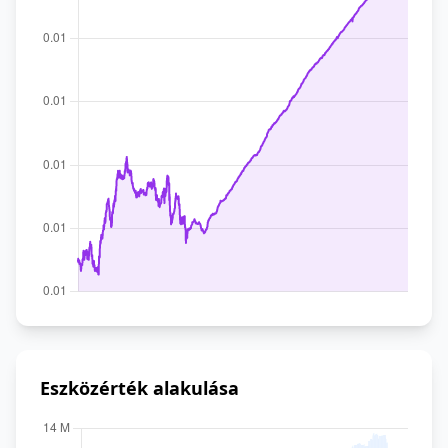
Eszközérték alakulása