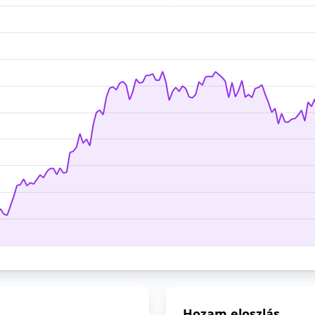
Hozam eloszlás