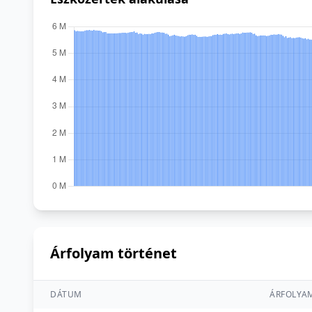
Árfolyam történet
DÁTUM
ÁRFOLYA