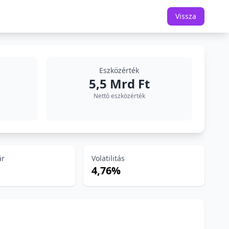
Vissza
Eszközérték
5,5 Mrd Ft
Nettó eszközérték
ár
Volatilitás
4,76%