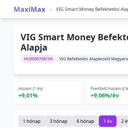
MaxiMax
›
VIG Smart Money Befektetési Ala
VIG Smart Money Befekt
Alapja
HU0000708169
VIG Befektetési Alapkezelő Magyaro
Hozam (1 év)
Évesített hozam (C
+9,01%
+9,06%/év
1 hónap
3 hónap
6 hónap
1 év
2 é