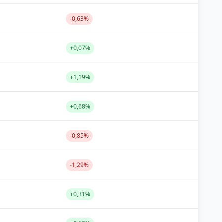
-0,63%
+0,07%
+1,19%
+0,68%
-0,85%
-1,29%
+0,31%