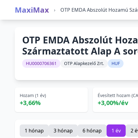
MaxiMax
›
OTP EMDA Abszolút Hozamú Szárm
OTP EMDA Abszolút Hoz
Származtatott Alap A so
HU0000706361
OTP Alapkezelő Zrt.
HUF
Hozam (1 év)
Évesített hozam (C
+3,66%
+3,00%/év
1 hónap
3 hónap
6 hónap
1 év
2 é