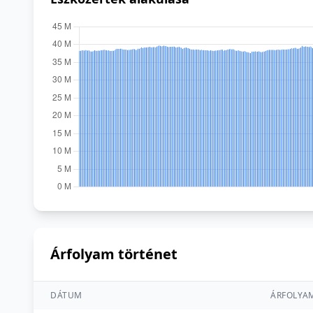
Árfolyam történet
DÁTUM
ÁRFOLYA