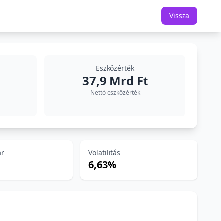
Vissza
Eszközérték
37,9 Mrd Ft
Nettó eszközérték
ár
Volatilitás
6,63%