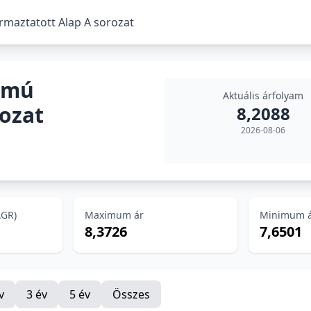
aztatott Alap A sorozat
amú
Aktuális árfolyam
rozat
8,2088
2026-08-06
AGR)
Maximum ár
Minimum 
8,3726
7,6501
v
3 év
5 év
Összes