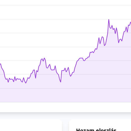
Hozam eloszlás