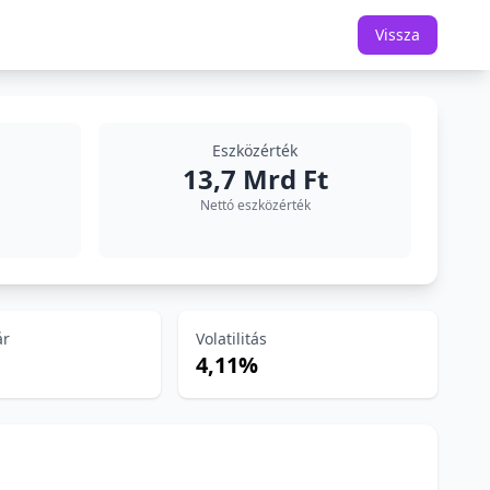
Vissza
Eszközérték
13,7 Mrd Ft
Nettó eszközérték
ár
Volatilitás
4,11%