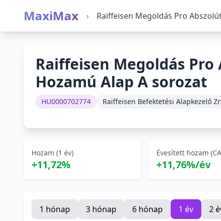
MaxiMax
›
Raiffeisen Megoldás Pro Abszolú
Raiffeisen Megoldás Pro 
Hozamú Alap A sorozat
HU0000702774
Raiffeisen Befektetési Alapkezelő Zr
Hozam (1 év)
Évesített hozam (C
+11,72%
+11,76%/év
1 hónap
3 hónap
6 hónap
1 év
2 é