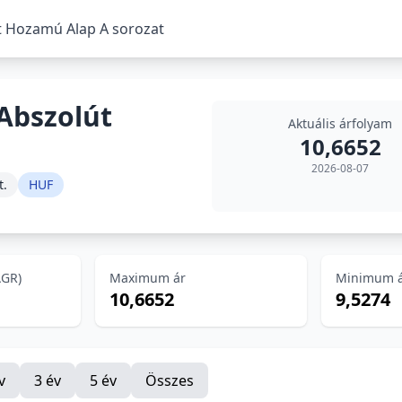
t Hozamú Alap A sorozat
Abszolút
Aktuális árfolyam
10,6652
2026-08-07
t.
HUF
AGR)
Maximum ár
Minimum 
10,6652
9,5274
v
3 év
5 év
Összes