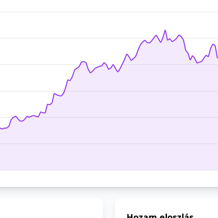
Hozam eloszlás