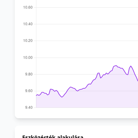
Eszközérték alakulása