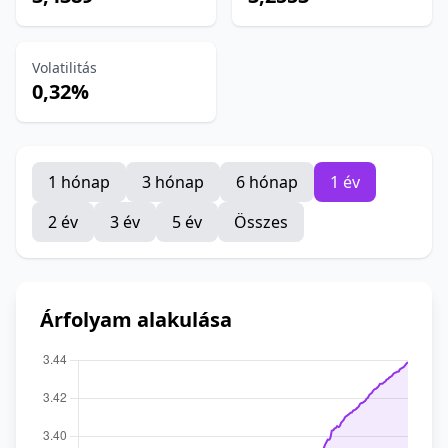
Volatilitás
0,32%
1 hónap
3 hónap
6 hónap
1 év
2 év
3 év
5 év
Összes
Árfolyam alakulása