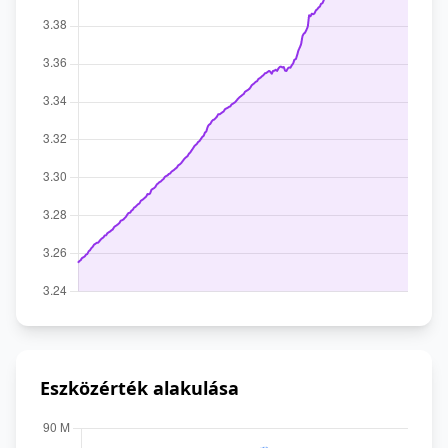
Eszközérték alakulása