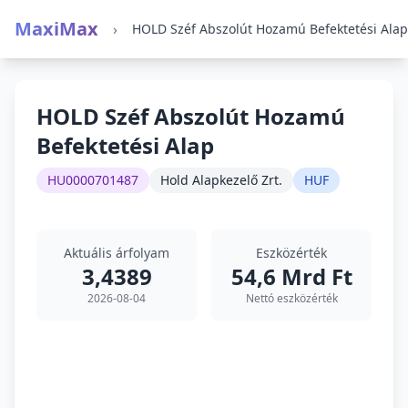
MaxiMax
›
HOLD Széf Abszolút Hozamú Befektetési Alap
HOLD Széf Abszolút Hozamú
Befektetési Alap
HU0000701487
Hold Alapkezelő Zrt.
HUF
Aktuális árfolyam
Eszközérték
3,4389
54,6 Mrd Ft
2026-08-04
Nettó eszközérték