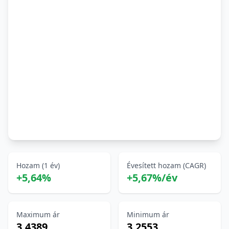
Hozam (1 év)
Évesített hozam (CAGR)
+5,64%
+5,67%/év
Maximum ár
Minimum ár
3,4389
3,2553