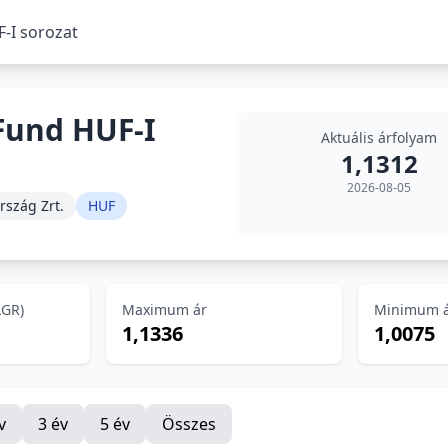
-I sorozat
Fund HUF-I
Aktuális árfolyam
1,1312
2026-08-05
rszág Zrt.
HUF
AGR)
Maximum ár
Minimum 
1,1336
1,0075
v
3 év
5 év
Összes