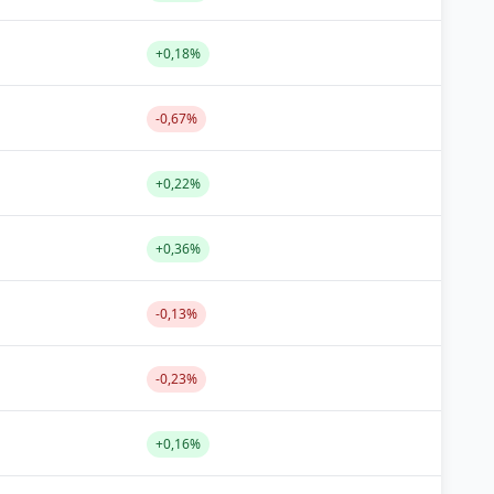
+0,18%
-0,67%
+0,22%
+0,36%
-0,13%
-0,23%
+0,16%