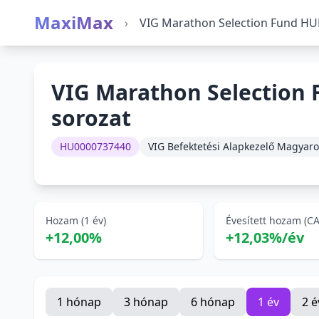
MaxiMax
›
VIG Marathon Selection Fund HUF
VIG Marathon Selection 
sorozat
HU0000737440
VIG Befektetési Alapkezelő Magyaro
Hozam (1 év)
Évesített hozam (C
+12,00%
+12,03%/év
1 hónap
3 hónap
6 hónap
1 év
2 é