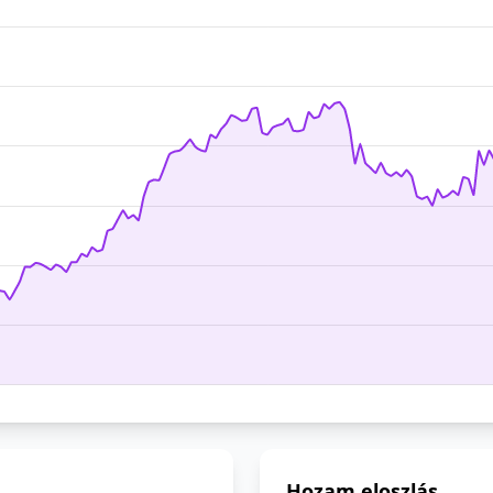
Hozam eloszlás