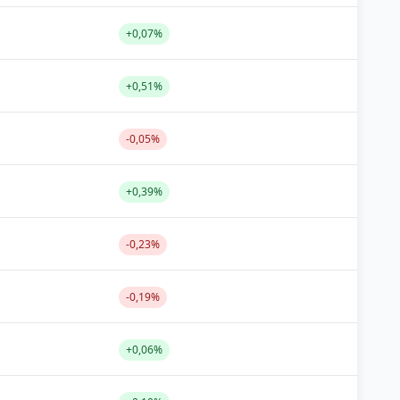
+0,07%
+0,51%
-0,05%
+0,39%
-0,23%
-0,19%
+0,06%