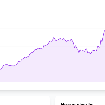
Hozam eloszlás