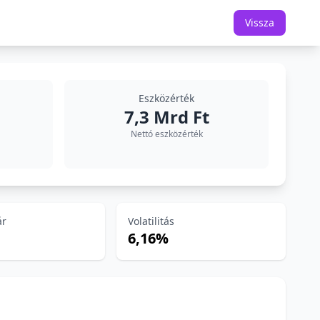
Vissza
Eszközérték
7,3 Mrd Ft
Nettó eszközérték
ár
Volatilitás
6,16%