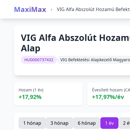
MaxiMax
›
VIG Alfa Abszolút Hozamú Befekt
VIG Alfa Abszolút Hozam
Alap
HU0000737432
VIG Befektetési Alapkezelő Magyaro
Hozam (1 év)
Évesített hozam (C
+17,92%
+17,97%/év
1 hónap
3 hónap
6 hónap
1 év
2 é