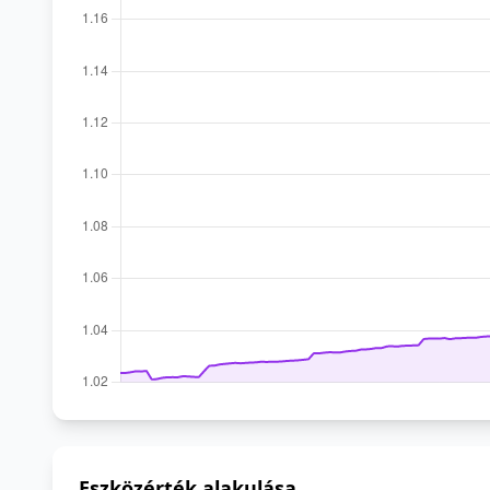
Eszközérték alakulása