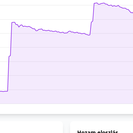
Hozam eloszlás