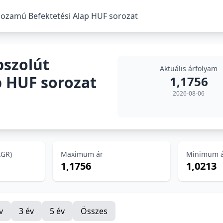
 Hozamú Befektetési Alap HUF sorozat
bszolút
Aktuális árfolyam
 HUF sorozat
1,1756
2026-08-06
AGR)
Maximum ár
Minimum 
1,1756
1,0213
v
3 év
5 év
Összes