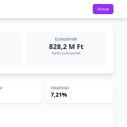
Vissza
Eszközérték
828,2 M Ft
Nettó eszközérték
ár
Volatilitás
7,21%