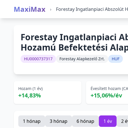
MaxiMax
›
Forestay Ingatlanpiaci Abszolút
Forestay Ingatlanpiaci A
Hozamú Befektetési Alap
HU0000737317
Forestay Alapkezelő Zrt.
HUF
Hozam (1 év)
Évesített hozam (C
+14,83%
+15,06%/év
1 hónap
3 hónap
6 hónap
1 év
2 é