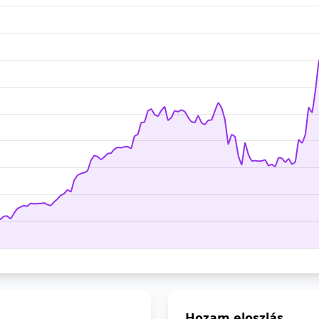
Hozam eloszlás