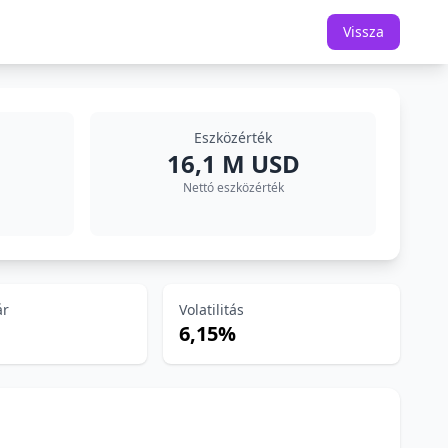
Vissza
Eszközérték
16,1 M USD
Nettó eszközérték
ár
Volatilitás
6,15%