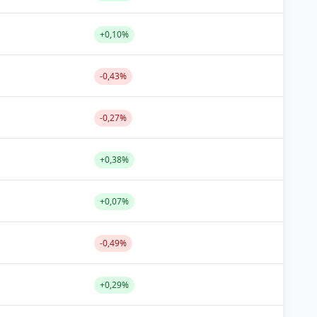
+0,10%
-0,43%
-0,27%
+0,38%
+0,07%
-0,49%
+0,29%