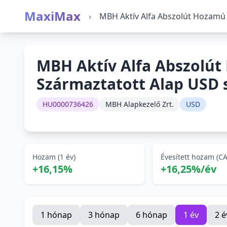
MaxiMax
›
MBH Aktív Alfa Abszolút Hozamú
MBH Aktív Alfa Abszolú
Származtatott Alap USD 
HU0000736426
MBH Alapkezelő Zrt.
USD
Hozam (1 év)
Évesített hozam (C
+16,15%
+16,25%/év
1 hónap
3 hónap
6 hónap
1 év
2 é