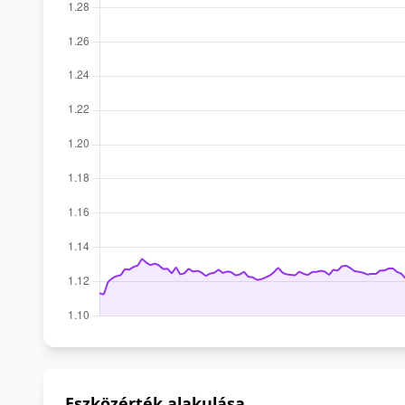
Eszközérték alakulása