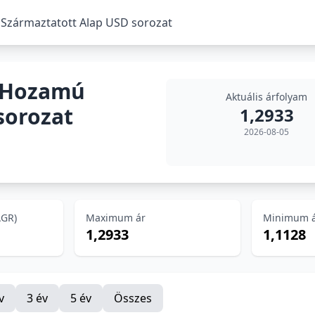
 Származtatott Alap USD sorozat
t Hozamú
Aktuális árfolyam
sorozat
1,2933
2026-08-05
AGR)
Maximum ár
Minimum 
1,2933
1,1128
v
3 év
5 év
Összes