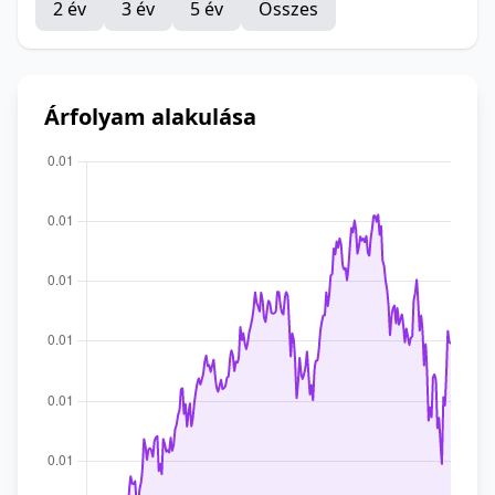
2 év
3 év
5 év
Összes
Árfolyam alakulása