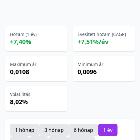
Hozam (1 év)
Évesített hozam (CAGR)
+7,40%
+7,51%/év
Maximum ár
Minimum ár
0,0108
0,0096
Volatilitás
8,02%
1 hónap
3 hónap
6 hónap
1 év