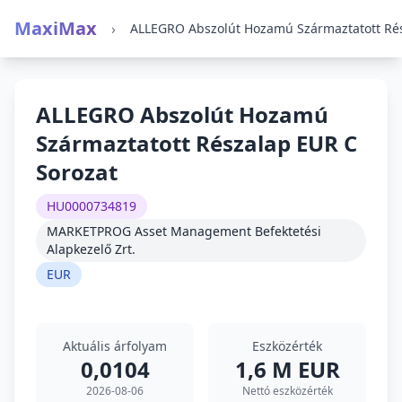
MaxiMax
›
ALLEGRO Abszolút Hozamú
Származtatott Részalap EUR C
Sorozat
HU0000734819
MARKETPROG Asset Management Befektetési
Alapkezelő Zrt.
EUR
Aktuális árfolyam
Eszközérték
0,0104
1,6 M EUR
2026-08-06
Nettó eszközérték