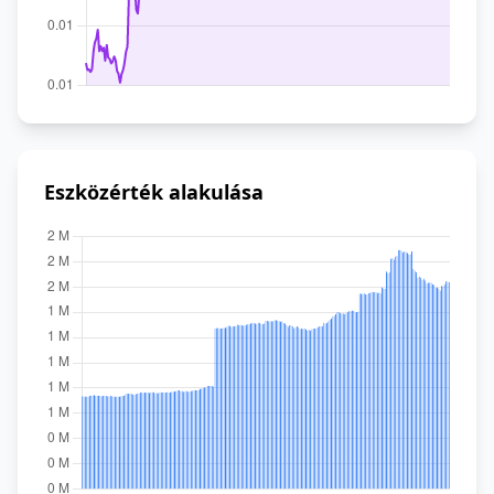
Eszközérték alakulása