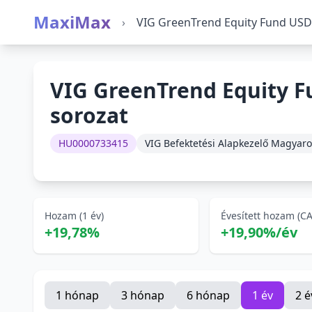
MaxiMax
›
VIG GreenTrend Equity Fund USD-
VIG GreenTrend Equity F
sorozat
HU0000733415
VIG Befektetési Alapkezelő Magyaro
Hozam (1 év)
Évesített hozam (C
+19,78%
+19,90%/év
1 hónap
3 hónap
6 hónap
1 év
2 é