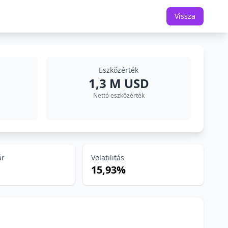
Vissza
Eszközérték
1,3 M USD
Nettó eszközérték
ár
Volatilitás
15,93%