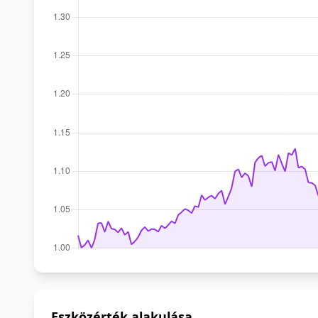
Eszközérték alakulása