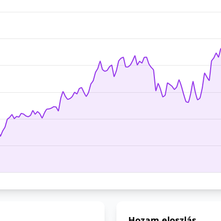
Hozam eloszlás