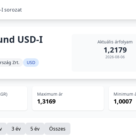
I sorozat
und USD-I
Aktuális árfolyam
1,2179
2026-08-06
rszág Zrt.
USD
AGR)
Maximum ár
Minimum 
1,3169
1,0007
v
3 év
5 év
Összes