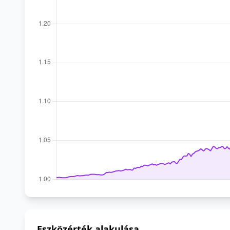
Eszközérték alakulása