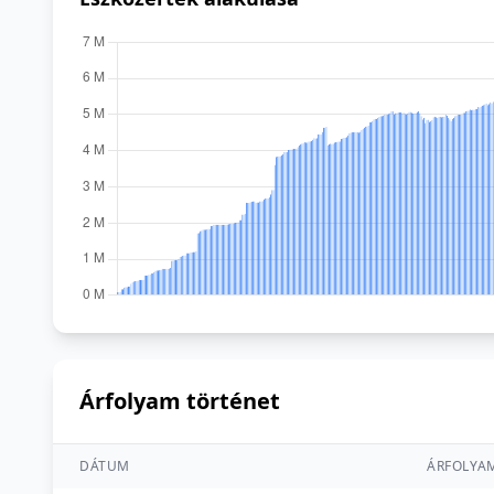
Árfolyam történet
DÁTUM
ÁRFOLYA