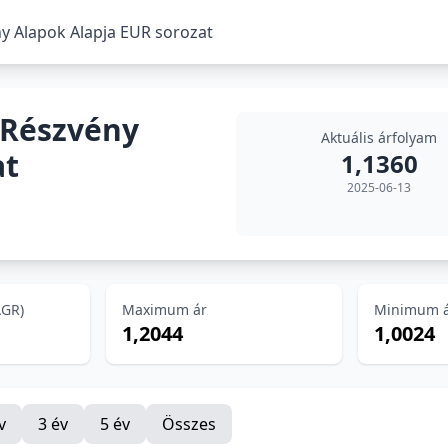
y Alapok Alapja EUR sorozat
 Részvény
Aktuális árfolyam
at
1,1360
2025-06-13
AGR)
Maximum ár
Minimum 
1,2044
1,0024
v
3 év
5 év
Összes