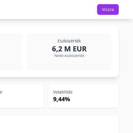
Vissza
Eszközérték
6,2 M EUR
Nettó eszközérték
ár
Volatilitás
9,44%