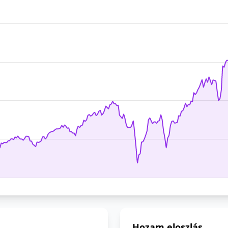
Hozam eloszlás