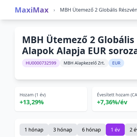
MaxiMax
›
MBH Ütemező 2 Globális Részvén
MBH Ütemező 2 Globális
Alapok Alapja EUR soroz
HU0000732599
MBH Alapkezelő Zrt.
EUR
Hozam (1 év)
Évesített hozam (C
+13,29%
+7,36%/év
1 hónap
3 hónap
6 hónap
1 év
2 é