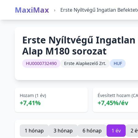
MaxiMax
›
Erste Nyíltvégű Ingatlan Befekte
Erste Nyíltvégű Ingatlan
Alap M180 sorozat
HU0000732490
Erste Alapkezelő Zrt.
HUF
Hozam (1 év)
Évesített hozam (C
+7,41%
+7,45%/év
1 hónap
3 hónap
6 hónap
1 év
2 é