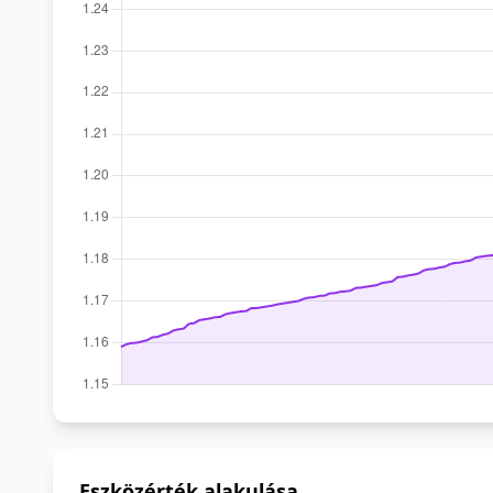
Eszközérték alakulása