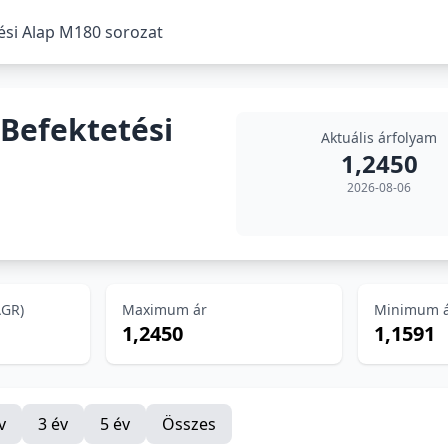
tési Alap M180 sorozat
 Befektetési
Aktuális árfolyam
1,2450
2026-08-06
AGR)
Maximum ár
Minimum 
1,2450
1,1591
v
3 év
5 év
Összes