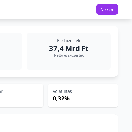
Vissza
Eszközérték
37,4 Mrd Ft
Nettó eszközérték
ár
Volatilitás
0,32%