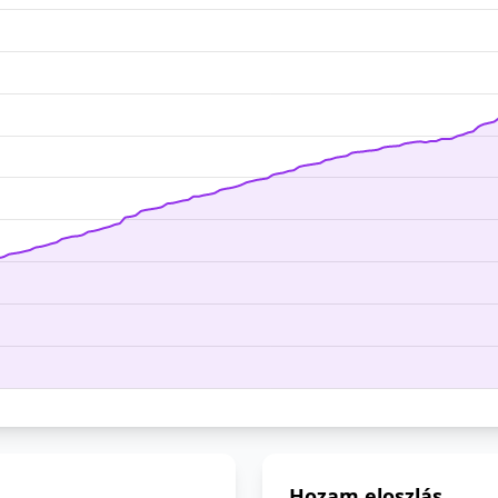
Hozam eloszlás