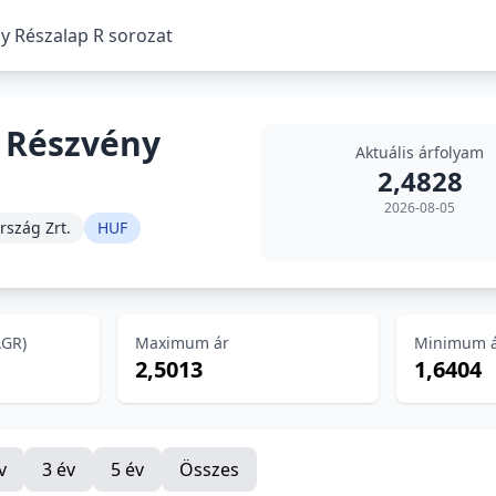
y Részalap R sorozat
 Részvény
Aktuális árfolyam
2,4828
2026-08-05
rszág Zrt.
HUF
AGR)
Maximum ár
Minimum 
2,5013
1,6404
v
3 év
5 év
Összes