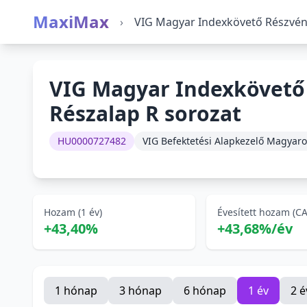
MaxiMax
›
VIG Magyar Indexkövető Részvén
VIG Magyar Indexkövető
Részalap R sorozat
HU0000727482
VIG Befektetési Alapkezelő Magyaro
Hozam (1 év)
Évesített hozam (C
+43,40%
+43,68%/év
1 hónap
3 hónap
6 hónap
1 év
2 é