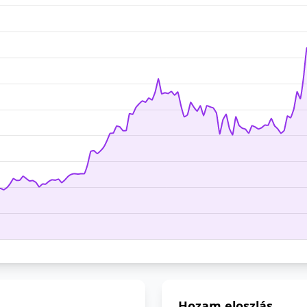
Hozam eloszlás