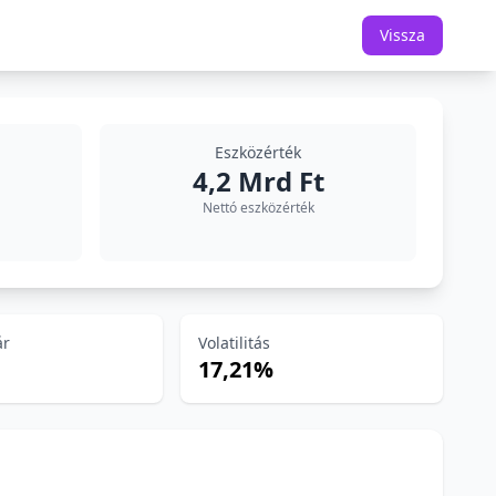
Vissza
Eszközérték
4,2 Mrd Ft
Nettó eszközérték
ár
Volatilitás
17,21%