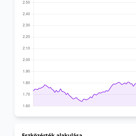
Eszközérték alakulása