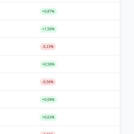
+0,87%
+1,56%
-0,23%
+0,58%
-0,56%
+0,08%
+0,63%