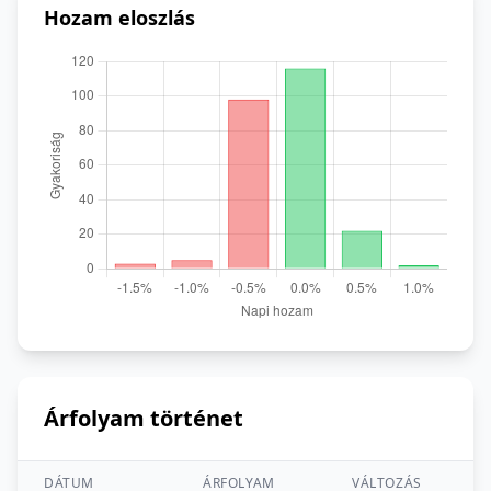
Hozam eloszlás
Árfolyam történet
DÁTUM
ÁRFOLYAM
VÁLTOZÁS