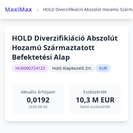
MaxiMax
›
HOLD Diverzifikiáció Abszolút
Hozamú Származtatott
Befektetési Alap
HU0000724125
Hold Alapkezelő Zrt.
EUR
Aktuális árfolyam
Eszközérték
0,0192
10,3 M EUR
2026-08-06
Nettó eszközérték