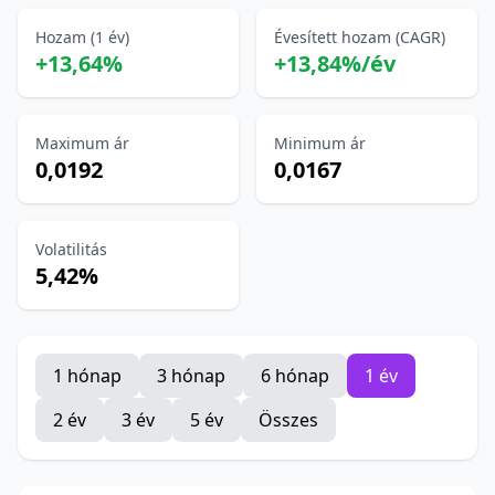
Hozam (1 év)
Évesített hozam (CAGR)
+13,64%
+13,84%/év
Maximum ár
Minimum ár
0,0192
0,0167
Volatilitás
5,42%
1 hónap
3 hónap
6 hónap
1 év
2 év
3 év
5 év
Összes