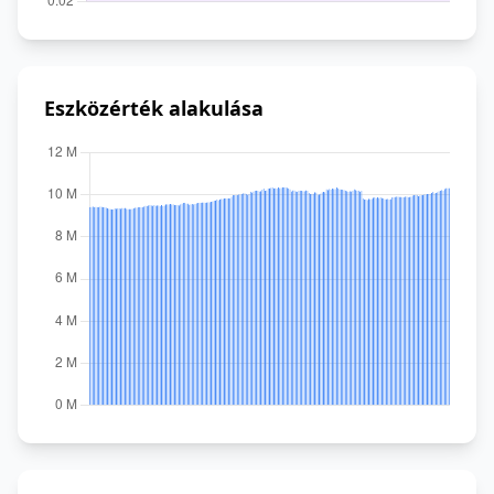
Eszközérték alakulása