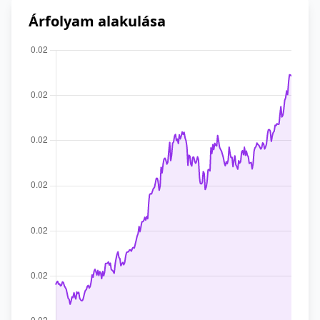
Árfolyam alakulása