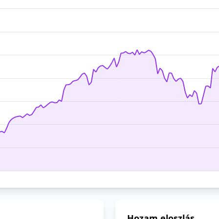
Hozam eloszlás