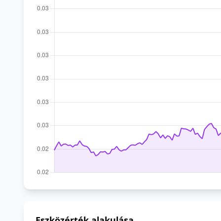
Eszközérték alakulása