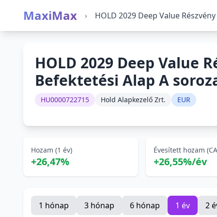
MaxiMax
›
HOLD 2029 Deep Value Részvény B
HOLD 2029 Deep Value R
Befektetési Alap A soroz
HU0000722715
Hold Alapkezelő Zrt.
EUR
Hozam (1 év)
Évesített hozam (C
+26,47%
+26,55%/év
1 hónap
3 hónap
6 hónap
1 év
2 é