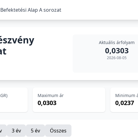
efektetési Alap A sorozat
észvény
Aktuális árfolyam
at
0,0303
2026-08-05
AGR)
Maximum ár
Minimum 
0,0303
0,0237
v
3 év
5 év
Összes