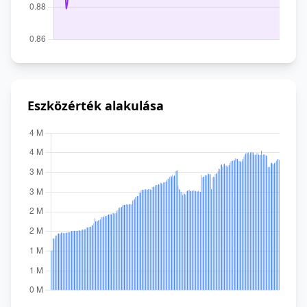
Eszközérték alakulása