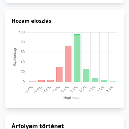
Hozam eloszlás
Árfolyam történet