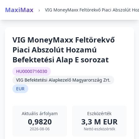
MaxiMax
›
VIG MoneyMaxx Feltörekvő
Piaci Abszolút Hozamú
Befektetési Alap E sorozat
HU0000716030
VIG Befektetési Alapkezelő Magyarország Zrt.
EUR
Aktuális árfolyam
Eszközérték
0,9820
3,3 M EUR
2026-08-06
Nettó eszközérték