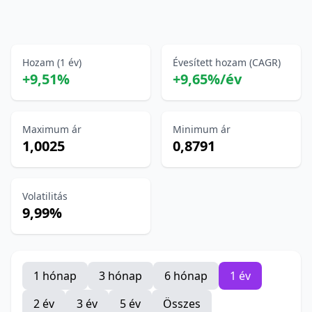
Hozam (1 év)
Évesített hozam (CAGR)
+9,51%
+9,65%/év
Maximum ár
Minimum ár
1,0025
0,8791
Volatilitás
9,99%
1 hónap
3 hónap
6 hónap
1 év
2 év
3 év
5 év
Összes