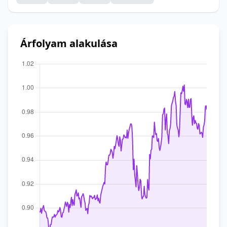
Árfolyam alakulása