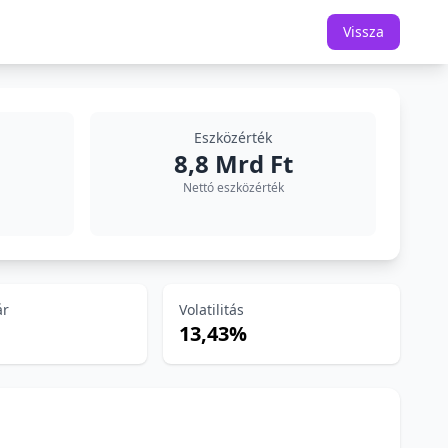
Vissza
Eszközérték
8,8 Mrd Ft
Nettó eszközérték
ár
Volatilitás
13,43%