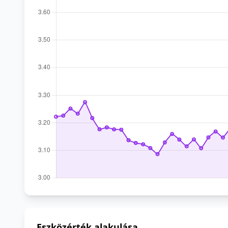
Eszközérték alakulása