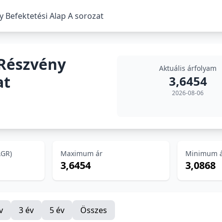
Befektetési Alap A sorozat
Részvény
Aktuális árfolyam
at
3,6454
2026-08-06
AGR)
Maximum ár
Minimum 
3,6454
3,0868
v
3 év
5 év
Összes