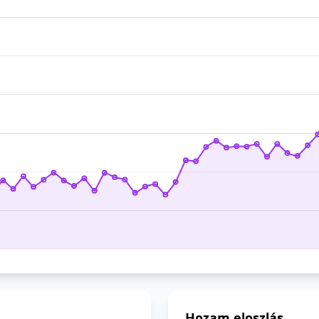
Hozam eloszlás