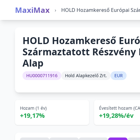
MaxiMax
›
HOLD Hozamkereső Európai Szárm
HOLD Hozamkereső Euró
Származtatott Részvény 
Alap
HU0000711916
Hold Alapkezelő Zrt.
EUR
Hozam (1 év)
Évesített hozam (C
+19,17%
+19,28%/év