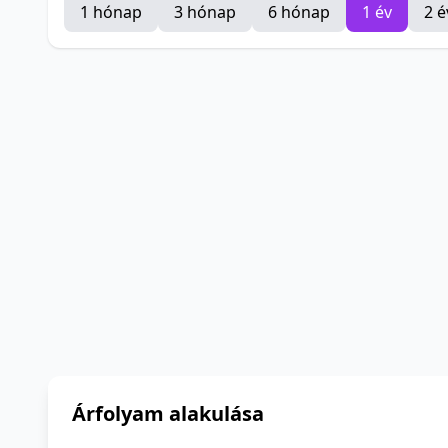
1 hónap
3 hónap
6 hónap
1 év
2 é
Árfolyam alakulása