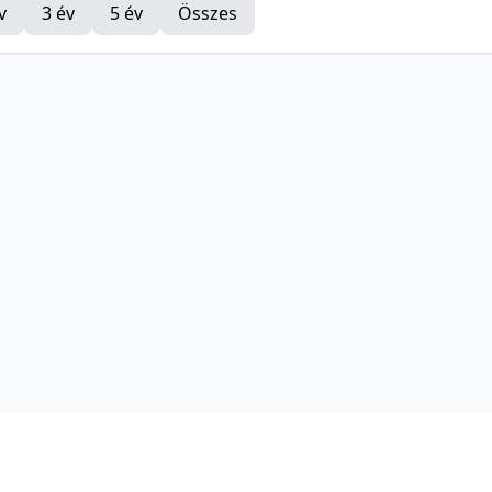
v
3 év
5 év
Összes