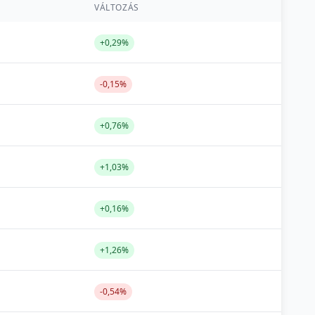
VÁLTOZÁS
+0,29%
-0,15%
+0,76%
+1,03%
+0,16%
+1,26%
-0,54%