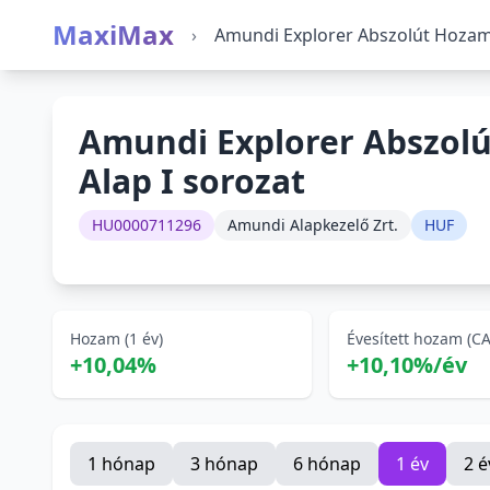
MaxiMax
›
Amundi Explorer Abszolút Hozamú
Amundi Explorer Abszol
Alap I sorozat
HU0000711296
Amundi Alapkezelő Zrt.
HUF
Hozam (1 év)
Évesített hozam (C
+10,04%
+10,10%/év
1 hónap
3 hónap
6 hónap
1 év
2 é