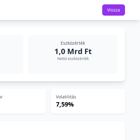
Vissza
Eszközérték
1,0 Mrd Ft
Nettó eszközérték
ár
Volatilitás
7,59%