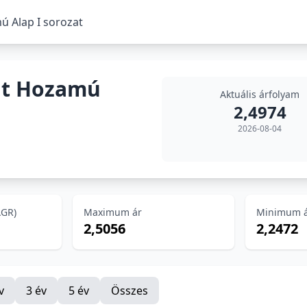
 Alap I sorozat
út Hozamú
Aktuális árfolyam
2,4974
2026-08-04
AGR)
Maximum ár
Minimum 
2,5056
2,2472
v
3 év
5 év
Összes