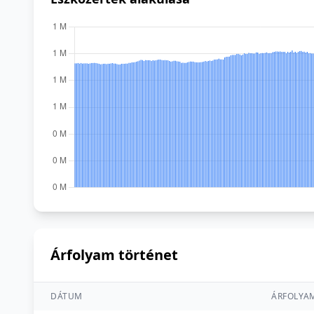
Árfolyam történet
DÁTUM
ÁRFOLYA