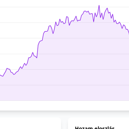
Hozam eloszlás