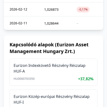
2026-02-12
1,026873
-0,17%
2026-02-11
1,028644
–
Kapcsolódó alapok (Eurizon Asset
Management Hungary Zrt.)
Eurizon Indexkövető Részvény Részalap
HUF-A
+37,82%
HU0000703350
Eurizon Közép-európai Részvény Részalap
HUF-I