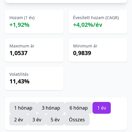
Hozam (1 év)
Évesített hozam (CAGR)
+1,92%
+4,02%/év
Maximum ár
Minimum ár
1,0537
0,9839
Volatilitás
11,43%
1 hónap
3 hónap
6 hónap
1 év
2 év
3 év
5 év
Összes