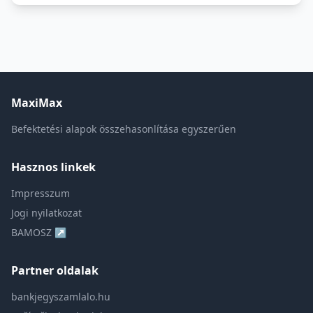
MaxiMax
Befektetési alapok összehasonlítása egyszerűen
Hasznos linkek
Impresszum
Jogi nyilatkozat
BAMOSZ ↗
Partner oldalak
bankjegyszamlalo.hu