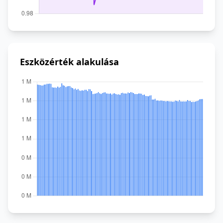
Eszközérték alakulása