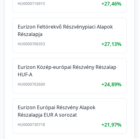
+27,46%
HU0000716915
Eurizon Feltörekvő Részvénypiaci Alapok
Részalapja
+27,13%
HU0000706353
Eurizon Közép-európai Részvény Részalap
HUF-A
+24,89%
HU0000702600
Eurizon Európai Részvény Alapok
Részalapja EUR A sorozat
+21,97%
HU0000730718