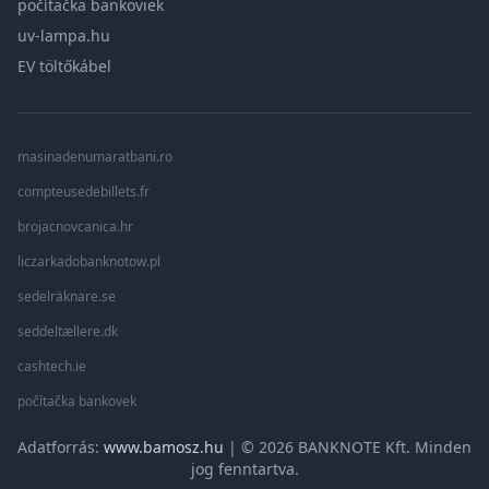
počítačka bankoviek
uv-lampa.hu
EV töltőkábel
masinadenumaratbani.ro
compteusedebillets.fr
brojacnovcanica.hr
liczarkadobanknotow.pl
sedelräknare.se
seddeltællere.dk
cashtech.ie
počítačka bankovek
Adatforrás:
www.bamosz.hu
| © 2026 BANKNOTE Kft. Minden
jog fenntartva.