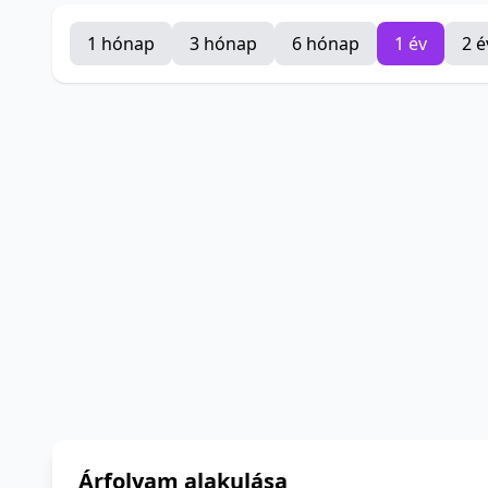
1 hónap
3 hónap
6 hónap
1 év
2 é
Árfolyam alakulása