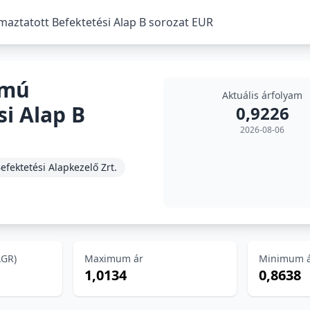
aztatott Befektetési Alap B sorozat EUR
amú
Aktuális árfolyam
i Alap B
0,9226
2026-08-06
ktetési Alapkezelő Zrt.
AGR)
Maximum ár
Minimum 
1,0134
0,8638