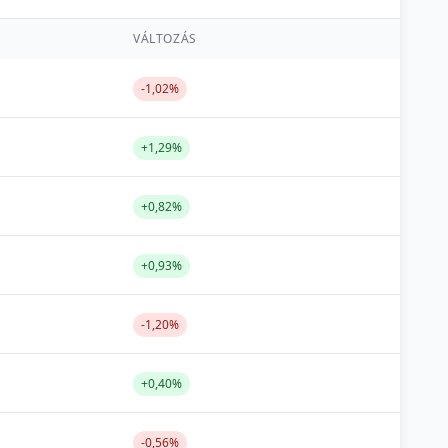
VÁLTOZÁS
-1,02%
+1,29%
+0,82%
+0,93%
-1,20%
+0,40%
-0,56%