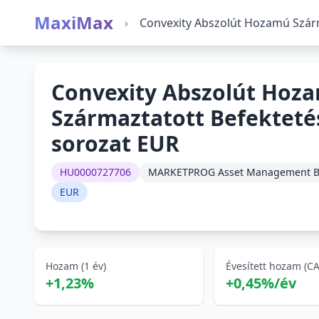
MaxiMax
›
Convexity Abszolút Hozamú Szárm
Convexity Abszolút Hoz
Származtatott Befektetés
sorozat EUR
HU0000727706
MARKETPROG Asset Management Befe
EUR
Hozam (1 év)
Évesített hozam (C
+1,23%
+0,45%/év