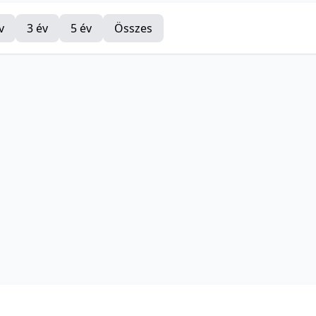
v
3 év
5 év
Összes