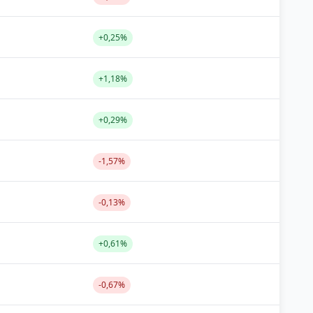
+0,25%
+1,18%
+0,29%
-1,57%
-0,13%
+0,61%
-0,67%