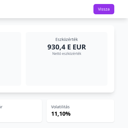
Vissza
Eszközérték
930,4 E EUR
Nettó eszközérték
ár
Volatilitás
11,10%