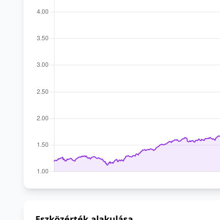
Eszközérték alakulása