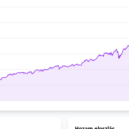
Hozam eloszlás