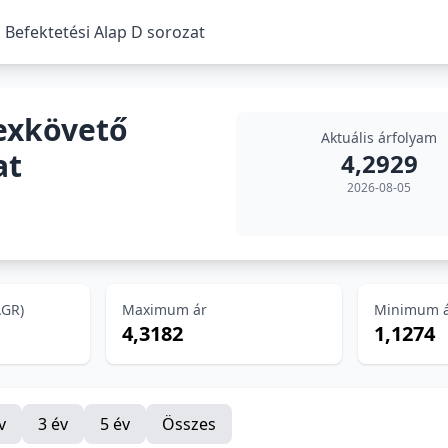
 Befektetési Alap D sorozat
exkövető
Aktuális árfolyam
at
4,2929
2026-08-05
AGR)
Maximum ár
Minimum 
4,3182
1,1274
v
3 év
5 év
Összes