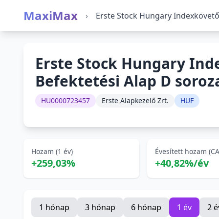
MaxiMax
›
Erste Stock Hungary Indexkövető
Erste Stock Hungary Ind
Befektetési Alap D soroz
HU0000723457
Erste Alapkezelő Zrt.
HUF
Hozam (1 év)
Évesített hozam (C
+259,03%
+40,82%/év
1 hónap
3 hónap
6 hónap
1 év
2 é