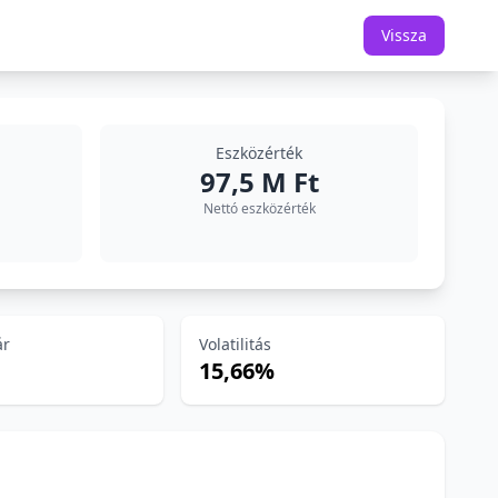
Vissza
Eszközérték
97,5 M Ft
Nettó eszközérték
ár
Volatilitás
15,66%