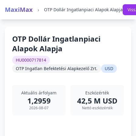
MaxiMax
›
OTP Dollár Ingatlanpiaci Alapok Alapja
Viss
OTP Dollár Ingatlanpiaci
Alapok Alapja
HU0000717814
OTP Ingatlan Befektetési Alapkezelő Zrt.
USD
Aktuális árfolyam
Eszközérték
1,2959
42,5 M USD
2026-08-07
Nettó eszközérték