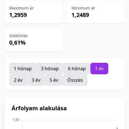
Maximum ár
Minimum ár
1,2959
1,2489
Volatilitás
0,61%
1 hónap
3 hónap
6 hónap
1 év
2 év
3 év
5 év
Összes
Árfolyam alakulása