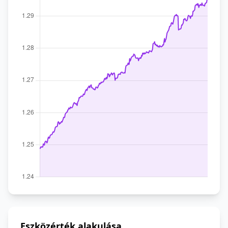
Eszközérték alakulása