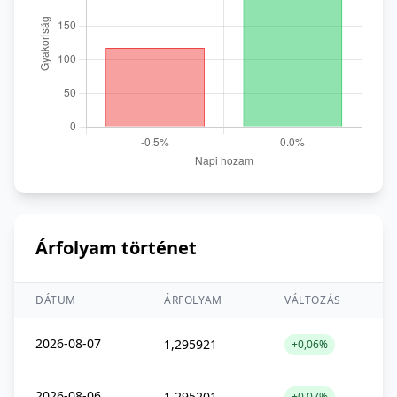
Árfolyam történet
DÁTUM
ÁRFOLYAM
VÁLTOZÁS
2026-08-07
1,295921
+0,06%
2026-08-06
1,295201
+0,07%