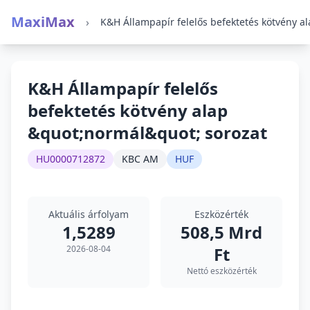
MaxiMax
›
K&H Állampapír felelős
befektetés kötvény alap
&quot;normál&quot; sorozat
HU0000712872
KBC AM
HUF
Aktuális árfolyam
Eszközérték
1,5289
508,5 Mrd
2026-08-04
Ft
Nettó eszközérték