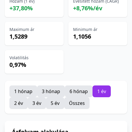
Hozam (1 év)
Évesített hozam (CAGR)
+37,80%
+8,76%/év
Maximum ár
Minimum ár
1,5289
1,1056
Volatilitás
0,97%
1 hónap
3 hónap
6 hónap
1 év
2 év
3 év
5 év
Összes
Árfolyam alakulása