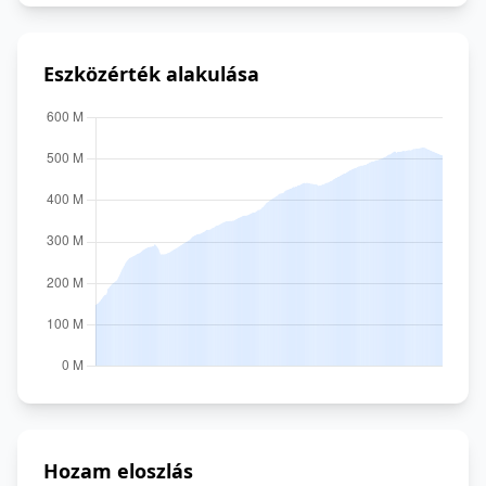
Eszközérték alakulása
Hozam eloszlás