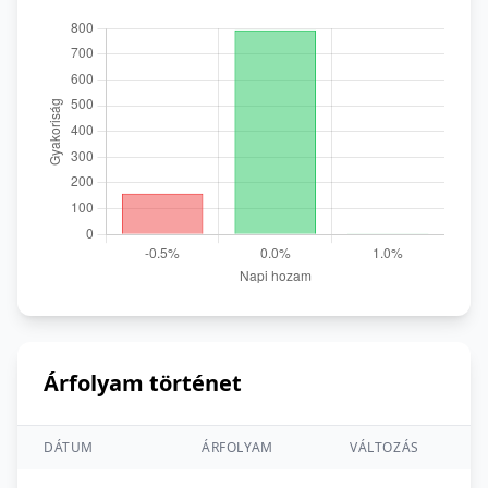
Árfolyam történet
DÁTUM
ÁRFOLYAM
VÁLTOZÁS