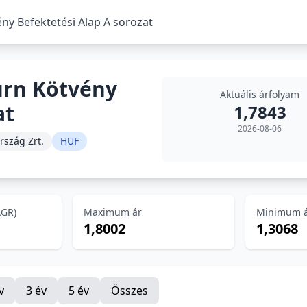
ny Befektetési Alap A sorozat
urn Kötvény
Aktuális árfolyam
at
1,7843
2026-08-06
rszág Zrt.
HUF
AGR)
Maximum ár
Minimum 
1,8002
1,3068
v
3 év
5 év
Összes