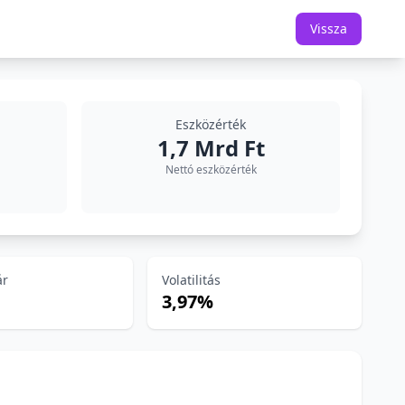
Vissza
Eszközérték
1,7 Mrd Ft
Nettó eszközérték
ár
Volatilitás
3,97%