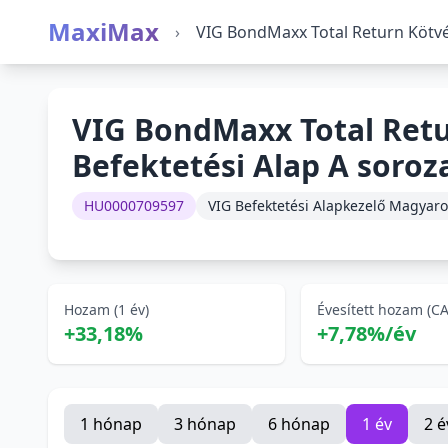
MaxiMax
›
VIG BondMaxx Total Return Kötvé
VIG BondMaxx Total Ret
Befektetési Alap A soroz
HU0000709597
VIG Befektetési Alapkezelő Magyaro
Hozam (1 év)
Évesített hozam (C
+33,18%
+7,78%/év
1 hónap
3 hónap
6 hónap
1 év
2 é