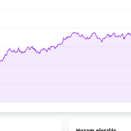
Hozam eloszlás