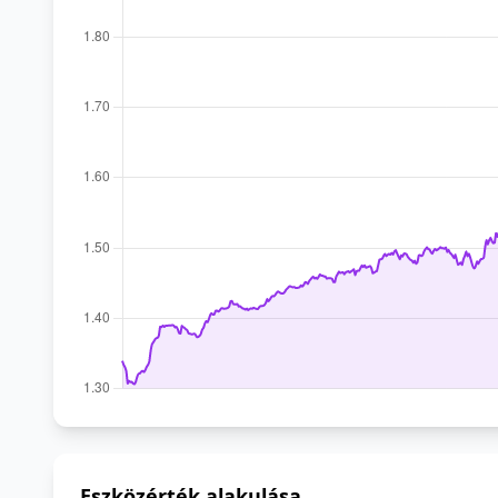
Eszközérték alakulása